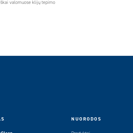
iškai valomuose klijų tepimo
AS
NUORODOS