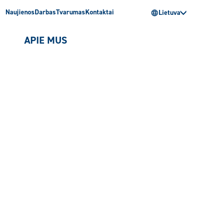
Naujienos
Darbas
Tvarumas
Kontaktai
Lietuva
I
APIE MUS