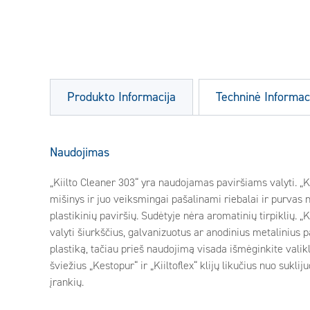
Produkto Informacija
Techninė Informac
Naudojimas
„Kiilto Cleaner 303“ yra naudojamas paviršiams valyti. „Ki
mišinys ir juo veiksmingai pašalinami riebalai ir purvas n
plastikinių paviršių. Sudėtyje nėra aromatinių tirpiklių. „K
valyti šiurkščius, galvanizuotus ar anodinius metalinius p
plastiką, tačiau prieš naudojimą visada išmėginkite valikl
šviežius „Kestopur“ ir „Kiiltoflex“ klijų likučius nuo suklij
įrankių.