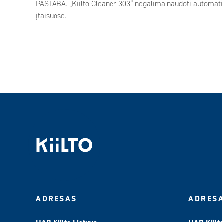
PASTABA. „Kiilto Cleaner 303“ negalima naudoti automat
įtaisuose.
ADRESAS
ADRES