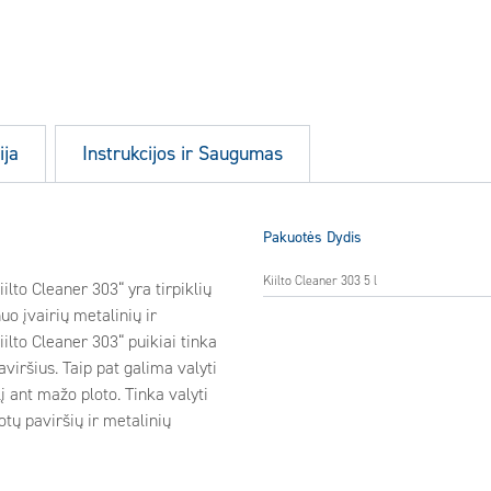
ija
Instrukcijos ir Saugumas
Pakuotės Dydis
Kiilto Cleaner 303 5 l
ilto Cleaner 303“ yra tirpiklių
uo įvairių metalinių ir
iilto Cleaner 303“ puikiai tinka
aviršius. Taip pat galima valyti
į ant mažo ploto. Tinka valyti
uotų paviršių ir metalinių