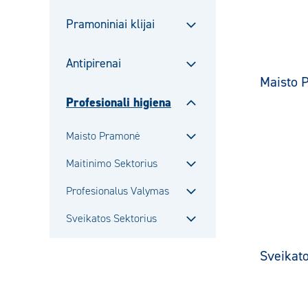
alavalikko
Pramoniniai klijai
Sulje
alavalikko
Antipirenai
Sulje
Maisto 
alavalikko
Profesionali higiena
Sulje
alavalikko
Maisto Pramonė
Sulje
Maitinimo Sektorius
alavalikko
Sulje
Profesionalus Valymas
alavalikko
Sulje
Sveikatos Sektorius
alavalikko
Sulje
alavalikko
Sveikato