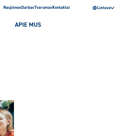
Naujienos
Darbas
Tvarumas
Kontaktai
Lietuva
I
APIE MUS