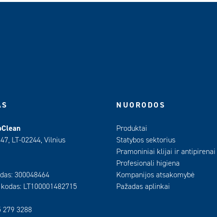
AS
NUORODOS
oClean
Produktai
 47, LT-02244, Vilnius
Statybos sektorius
Pramoniniai klijai ir antipirenai
Profesionali higiena
das: 300048464
Kompanijos atsakomybė
 kodas: LT100001482715
Pažadas aplinkai
5 279 3288