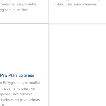
, Savaime išsilyginantys
ir dulkių surišimo priemonė
lyginamieji mišiniai
o Pro Plan Express
 išsilyginantis, normaliai
ntis, cemento pagrindo
jamas išlyginamasis
 (ankstesnis pavadinimas
s K)