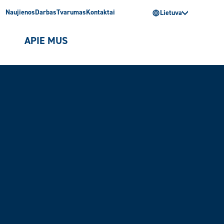
Naujienos
Darbas
Tvarumas
Kontaktai
Lietuva
I
APIE MUS