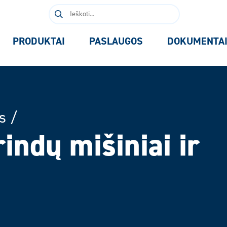
Ieškoti:
PRODUKTAI
PASLAUGOS
DOKUMENTA
s
/
ndų mišiniai ir