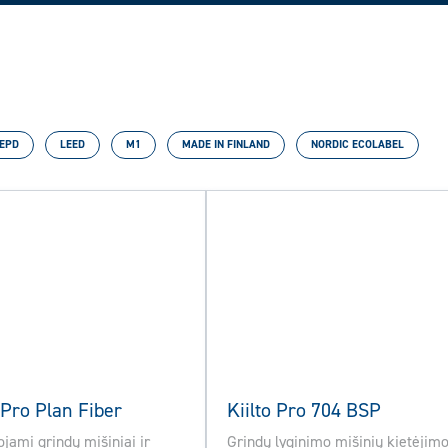
EPD
LEED
M1
MADE IN FINLAND
NORDIC ECOLABEL
 Pro Plan Fiber
Kiilto Pro 704 BSP
ami grindų mišiniai ir
Grindų lyginimo mišinių kietėjim