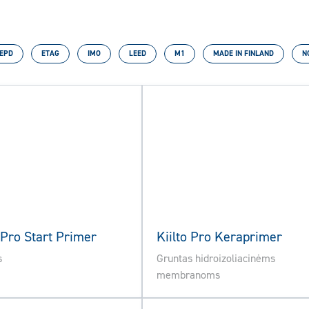
EPD
ETAG
IMO
LEED
M1
MADE IN FINLAND
N
o Pro Start Primer
Kiilto Pro Keraprimer
s
Gruntas hidroizoliacinėms
membranoms