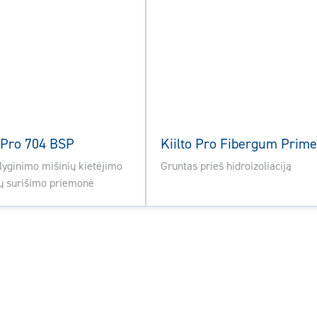
o Pro 704 BSP
Kiilto Pro Fibergum Prime
lyginimo mišinių kietėjimo
Gruntas prieš hidroizoliaciją
ių surišimo priemonė