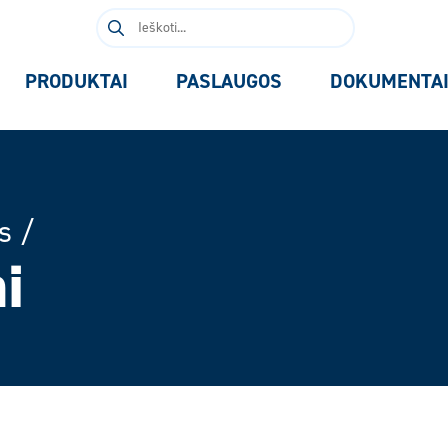
Ieškoti:
PRODUKTAI
PASLAUGOS
DOKUMENTA
s
/
i