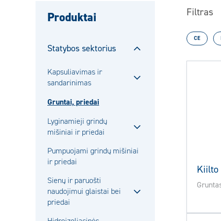
Filtras
Produktai
CE
Statybos sektorius
Sulje
alavalikko
Kapsuliavimas ir
sandarinimas
Sulje
alavalikko
Gruntai, priedai
Lyginamieji grindų
mišiniai ir priedai
Sulje
alavalikko
Pumpuojami grindų mišiniai
ir priedai
Kiilt
Sienų ir paruošti
Grunta
naudojimui glaistai bei
Sulje
priedai
alavalikko