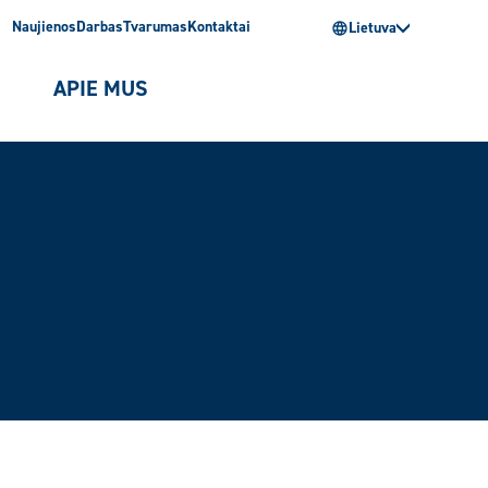
Naujienos
Darbas
Tvarumas
Kontaktai
Lietuva
I
APIE MUS