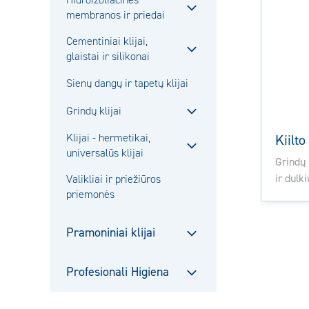
Hidroizoliacinės
membranos ir priedai
Sulje
alavalikko
Cementiniai klijai,
glaistai ir silikonai
Sulje
alavalikko
Sienų dangų ir tapetų klijai
Grindų klijai
Sulje
Klijai - hermetikai,
Kiilt
alavalikko
universalūs klijai
Sulje
Grindų 
alavalikko
ir dulk
Valikliai ir priežiūros
priemonės
Pramoniniai klijai
Sulje
alavalikko
Profesionali Higiena
Sulje
alavalikko