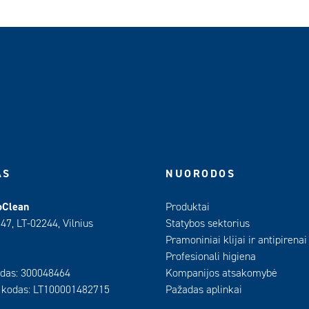
AS
NUORODOS
oClean
Produktai
 47, LT-02244, Vilnius
Statybos sektorius
Pramoniniai klijai ir antipirenai
Profesionali higiena
das: 300048464
Kompanijos atsakomybė
 kodas: LT100001482715
Pažadas aplinkai