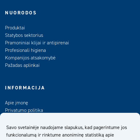
NUORODOS
Produktai
Statybos sektorius
Pramoniniai klijai ir antipirenai
Profesionali higiena
Kompanijos atsakomybė
Pažadas aplinkai
INFORMACIJA
Apie įmonę
Privatumo politika
Kontaktai
Duomenų bankas
Savo svetainėje naudojame slapukus, kad pagerintume jos
funkcionalumą ir rinktume anoniminę statistiką apie