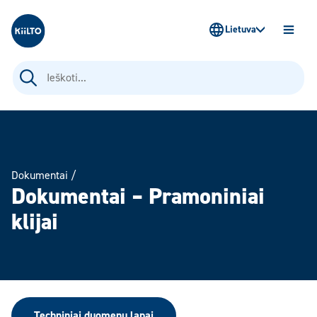
Kiilto Lietuva
Lietuva
ATIDAR
MENIU
Ieškoti:
Dokumentai
/
Dokumentai – Pramoniniai
klijai
Techniniai duomenų lapai