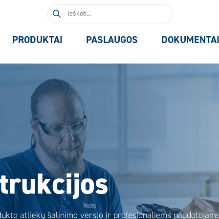
Ieškoti:
PRODUKTAI
PASLAUGOS
DOKUMENTA
trukcijos
ukto atliekų šalinimo verslo ir profesionaliems naudotojams