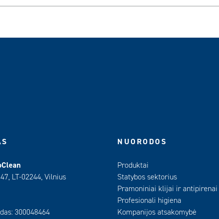
AS
NUORODOS
oClean
Produktai
 47, LT-02244, Vilnius
Statybos sektorius
Pramoniniai klijai ir antipirenai
Profesionali higiena
das: 300048464
Kompanijos atsakomybė