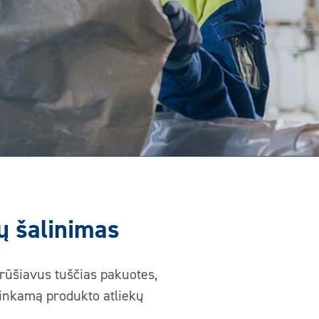
ų šalinimas
rūšiavus tuščias pakuotes,
tinkamą produkto atliekų