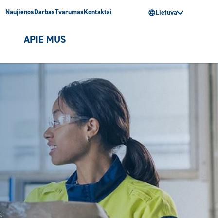
Naujienos
Darbas
Tvarumas
Kontaktai
Lietuva
I
APIE MUS
.