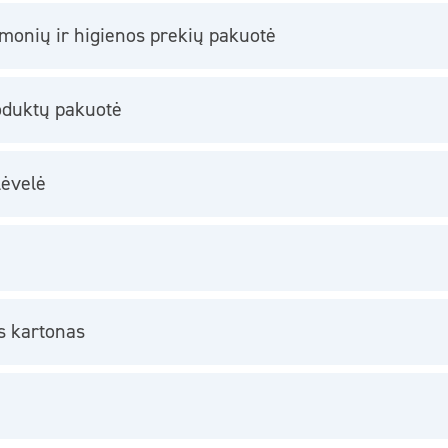
emonių ir higienos prekių pakuotė
roduktų pakuotė
lėvelė
s kartonas