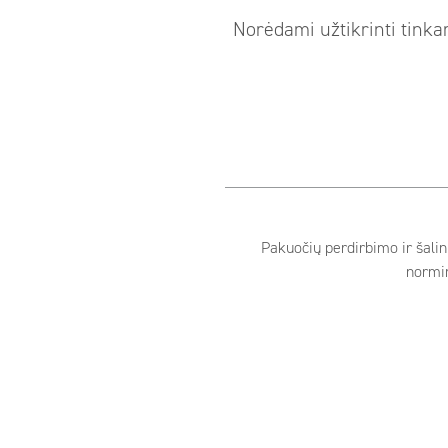
Norėdami užtikrinti tinka
Pakuočių perdirbimo ir šalin
normin