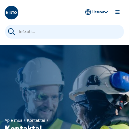
Kiilto Lietuva
Lietuva
ATIDAR
MENIU
Ieškoti:
Apie mus
/
Kontaktai
/