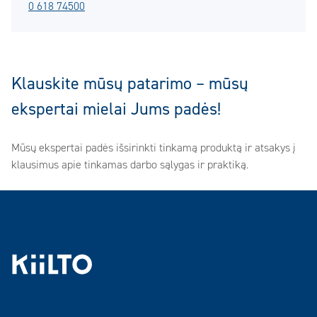
0 618 74500
Klauskite mūsų patarimo – mūsų
ekspertai mielai Jums padės!
Mūsų ekspertai padės išsirinkti tinkamą produktą ir atsakys į
klausimus apie tinkamas darbo sąlygas ir praktiką.