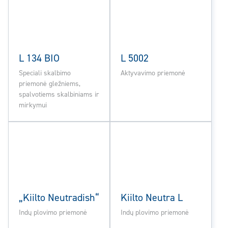
L 134 BIO
L 5002
Speciali skalbimo
Aktyvavimo priemonė
priemonė gležniems,
spalvotiems skalbiniams ir
mirkymui
„Kiilto Neutradish“
Kiilto Neutra L
Indų plovimo priemonė
Indų plovimo priemonė