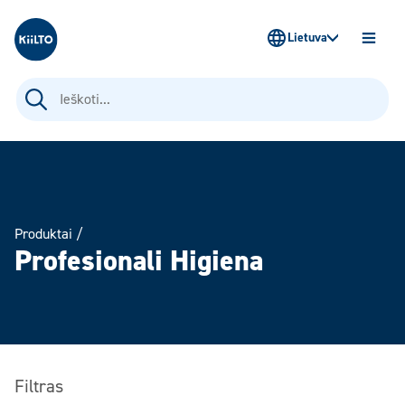
Kiilto Lietuva
Lietuva
ATIDAR
MENIU
Ieškoti:
Produktai
/
Profesionali Higiena
Filtras