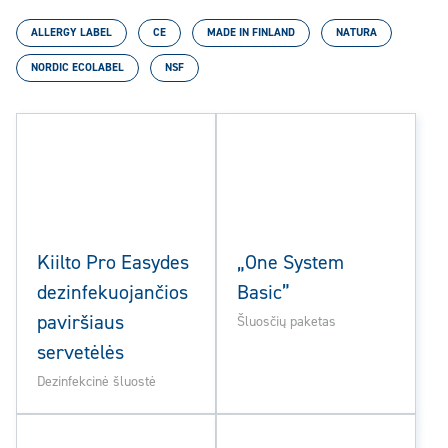
ALLERGY LABEL
CE
MADE IN FINLAND
NATURA
NORDIC ECOLABEL
NSF
Kiilto Pro Easydes
„One System
dezinfekuojančios
Basic”
paviršiaus
Šluosčių paketas
servetėlės
Dezinfekcinė šluostė