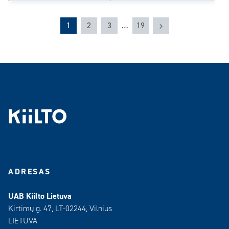
Sekantis
1
2
3
…
19
ADRESAS
UAB Kiilto Lietuva
Kirtimų g. 47, LT-02244, Vilnius
LIETUVA