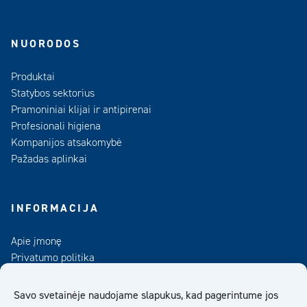
NUORODOS
Produktai
Statybos sektorius
Pramoniniai klijai ir antipirenai
Profesionali higiena
Kompanijos atsakomybė
Pažadas aplinkai
INFORMACIJA
Apie įmonę
Privatumo politika
Kontaktai
Duomenų bankas
Savo svetainėje naudojame slapukus, kad pagerintume jos