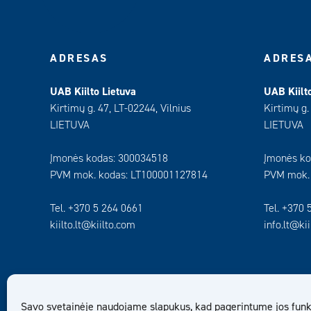
ADRESAS
ADRES
UAB Kiilto Lietuva
UAB Kiilt
Kirtimų g. 47, LT-02244, Vilnius
Kirtimų g.
LIETUVA
LIETUVA
Įmonės kodas: 300034518
Įmonės ko
PVM mok. kodas: LT100001127814
PVM mok.
Tel. +370 5 264 0661
Tel. +370 
kiilto.lt@kiilto.com
info.lt@ki
Savo svetainėje naudojame slapukus, kad pagerintume jos funk