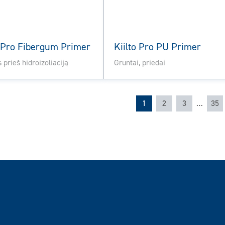
o Pro Fibergum Primer
Kiilto Pro PU Primer
 prieš hidroizoliaciją
Gruntai, priedai
1
2
3
…
35