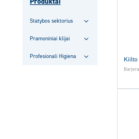
Produktai
Statybos sektorius
Sulje
alavalikko
Pramoniniai klijai
Sulje
alavalikko
Profesionali Higiena
Kiilt
Sulje
alavalikko
Barjer