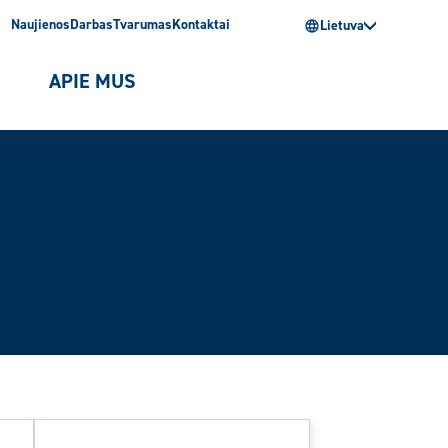
Naujienos
Darbas
Tvarumas
Kontaktai
Lietuva
I
APIE MUS