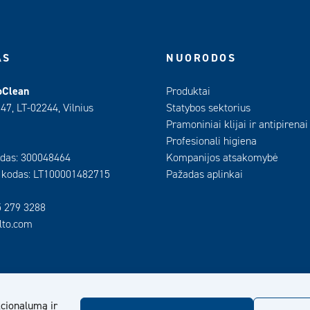
AS
NUORODOS
oClean
Produktai
 47, LT-02244, Vilnius
Statybos sektorius
Pramoniniai klijai ir antipirenai
Profesionali higiena
das: 300048464
Kompanijos atsakomybė
 kodas: LT100001482715
Pažadas aplinkai
5 279 3288
ilto.com
cionalumą ir