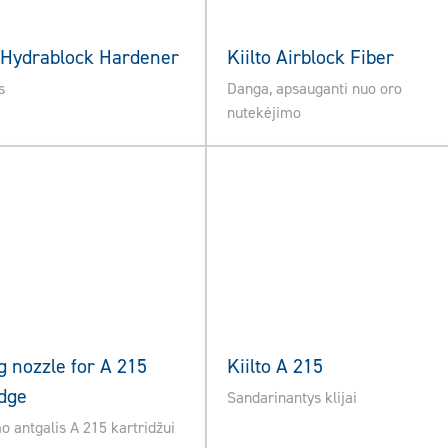
o Hydrablock Hardener
Kiilto Airblock Fiber
s
Danga, apsauganti nuo oro
nutekėjimo
g nozzle for A 215
Kiilto A 215
idge
Sandarinantys klijai
 antgalis A 215 kartridžui