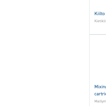
Kiilt
Kietikli
Mixin
cartr
Maišymo