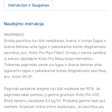
Instrukcijos ir Saugumas
Naudojimo instrukcija
PAGRINDAS:
Grindų paviršius turi būti nedulkėtas, švarus ir tvirtas (lygus ir
švarus betonas arba lygus ir pakankamai kietas išlyginamasis
paviršius, pvz., Kiilto Pro Plan Fiber). Grindų ir sienos sandūrą
iš anksto užpildykite Kiilto Pro Masa klijais-hermetiku.
Tinkamas pagrindas sienai yra lygus ir švarus betonas arba
lygiavertis lygus ir pakankamai kietas išlyginamasis paviršius,
pvz., Kiilto SR DF.
Pagrindo santykinė drėgmė turi būti mažesnė nei 90 %. Jei
pagrindas labai porėtas, jį galima gruntuoti Kiilto Pro VOC
Block barjeru, naudojant 0,3 kg/m². Produktą galima tepti pvz.
mentele. Gruntuoti reikia trimis sluoksniais. Jei paviršius jau