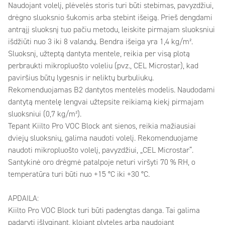
Naudojant volelį, plėvelės storis turi būti stebimas, pavyzdžiui,
drėgno sluoksnio šukomis arba stebint išeigą. Prieš dengdami
antrąjį sluoksnį tuo pačiu metodu, leiskite pirmajam sluoksniui
išdžiūti nuo 3 iki 8 valandų. Bendra išeiga yra 1,4 kg/m².
Sluoksnį, užteptą dantyta mentele, reikia per visą plotą
perbraukti mikropluošto voleliu (pvz., CEL Microstar), kad
paviršius būtų lygesnis ir neliktų burbuliukų.
Rekomenduojamas B2 dantytos mentelės modelis. Naudodami
dantytą mentelę lengvai užtepsite reikiamą kiekį pirmajam
sluoksniui (0,7 kg/m²).
Tepant Kiilto Pro VOC Block ant sienos, reikia mažiausiai
dviejų sluoksnių, galima naudoti volelį. Rekomenduojame
naudoti mikropluošto volelį, pavyzdžiui, „CEL Microstar“.
Santykinė oro drėgmė patalpoje neturi viršyti 70 % RH, o
temperatūra turi būti nuo +15 °C iki +30 °C.
APDAILA:
Kiilto Pro VOC Block turi būti padengtas danga. Tai galima
padaryti išlyginant, klojant plyteles arba naudojant