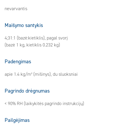
nevarvantis
Maišymo santykis
4;31:1 (bazė:kietiklis), pagal svorį
(bazė 1 kg, kietiklis 0.232 kg)
Padengimas
apie 1.4 kg/m² (mišinys), du sluoksniai
Pagrindo drėgnumas
< 90% RH (laikykitės pagrindo instrukcijų)
Pailgėjimas