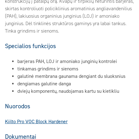
konstrukcijų į patalpų orą. Kvapų ir tirpiklių neturintis barjeras,
skirtas kontroliuoti policiklinius aromatinius angliavandenilius
(PAH), lakiuosius organinius junginius (LOJ) ir amoniako
junginius. Dėl tinklinės struktūros gaminys yra labai tankus.
Tinka grindims ir sienoms.
Specialios funkcijos
barjeras PAH, LOJ ir amoniako junginių kontrolei
tinkamas grindims ir sienoms
galutinė membrana gaunama dengiant du sluoksnius
dengiamas galutine danga
dviejų komponentų, naudojamas kartu su kietikliu
Nuorodos
Kiilto Pro VOC Block Hardener
Dokumentai