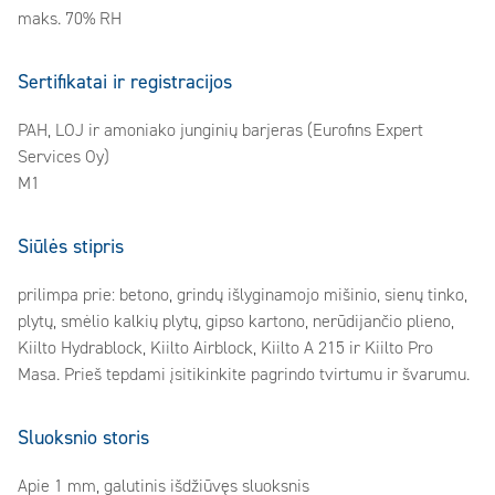
maks. 70% RH
Sertifikatai ir registracijos
PAH, LOJ ir amoniako junginių barjeras (Eurofins Expert
Services Oy)
M1
Siūlės stipris
prilimpa prie: betono, grindų išlyginamojo mišinio, sienų tinko,
plytų, smėlio kalkių plytų, gipso kartono, nerūdijančio plieno,
Kiilto Hydrablock, Kiilto Airblock, Kiilto A 215 ir Kiilto Pro
Masa. Prieš tepdami įsitikinkite pagrindo tvirtumu ir švarumu.
Sluoksnio storis
Apie 1 mm, galutinis išdžiūvęs sluoksnis