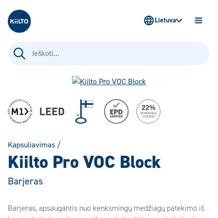
Kiilto Lietuva
Lietuva
ATIDAR
MENIU
Ieškoti:
Kapsuliavimas
/
Kiilto Pro VOC Block
Barjeras
Barjeras, apsaugantis nuo kenksmingų medžiagų patekimo iš