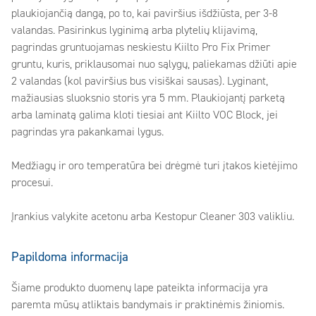
plaukiojančią dangą, po to, kai paviršius išdžiūsta, per 3-8
valandas. Pasirinkus lyginimą arba plytelių klijavimą,
pagrindas gruntuojamas neskiestu Kiilto Pro Fix Primer
gruntu, kuris, priklausomai nuo sąlygų, paliekamas džiūti apie
2 valandas (kol paviršius bus visiškai sausas). Lyginant,
mažiausias sluoksnio storis yra 5 mm. Plaukiojantį parketą
arba laminatą galima kloti tiesiai ant Kiilto VOC Block, jei
pagrindas yra pakankamai lygus.
Medžiagų ir oro temperatūra bei drėgmė turi įtakos kietėjimo
procesui.
Įrankius valykite acetonu arba Kestopur Cleaner 303 valikliu.
Papildoma informacija
Šiame produkto duomenų lape pateikta informacija yra
paremta mūsų atliktais bandymais ir praktinėmis žiniomis.