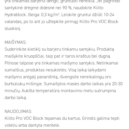
yra tinkamas barjerui dengti, gruntuoti nereikia. Jei pagrindo
santykinė drėgmė didesnė nei 90 %, naudokite Kiilto
Hydrablock. Išeiga: 0,3 kg/m². Leiskite gruntui džiūti 10-24
valandas, po to ant jo užtepkite pirmąjį Kiilto Pro VOC Block
sluoksnį.
MAIŠYMAS:
Suderinkite kietiklį su barjeru tinkamu santykiu. Produktą
maišykite kruopščiai, taip pat ir taros kraštus bei dugną.
Pilnose talpose yra tinkamas maišymo santykis. Netinkamai
sumaišius, produktas nesukietės. Visą laiką laikydami
maišymo antgalį panardintą, išvengsite nereikalingų oro
burbuliukų mišinyje. Sumaišytos masės darbo laikas yra 20-30
minučių. Aukšta temperatūra montavimo metu sutrumpina
darbo laiką.
NAUDOJIMAS:
Kiilto Pro VOC Block tepamas du kartus. Grindis galima tepti
voleliu arba dantyta mentele.