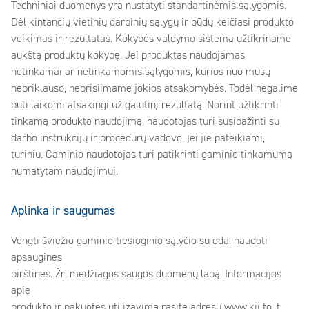
Techniniai duomenys yra nustatyti standartinėmis sąlygomis.
Dėl kintančių vietinių darbinių sąlygų ir būdų keičiasi produkto
veikimas ir rezultatas. Kokybės valdymo sistema užtikriname
aukštą produktų kokybę. Jei produktas naudojamas
netinkamai ar netinkamomis sąlygomis, kurios nuo mūsų
nepriklauso, neprisiimame jokios atsakomybės. Todėl negalime
būti laikomi atsakingi už galutinį rezultatą. Norint užtikrinti
tinkamą produkto naudojimą, naudotojas turi susipažinti su
darbo instrukcijų ir procedūrų vadovo, jei jie pateikiami,
turiniu. Gaminio naudotojas turi patikrinti gaminio tinkamumą
numatytam naudojimui.
Aplinka ir saugumas
Vengti šviežio gaminio tiesioginio sąlyčio su oda, naudoti
apsaugines
pirštines. Žr. medžiagos saugos duomenų lapą. Informacijos
apie
produkto ir pakuotės utilizavimą rasite adresu www.kiilto.lt.