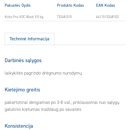
Pakuotės Dydis
Produkto Kodas
EAN Kodas
Kiilto Pro VOC Block 9,5 kg
T3248.010
6411513248102
Techninė Informacija
Darbinės sąlygos
laikykitės pagrindo drėgnumo nurodymų
Kietėjimo greitis
pakartotinai dengiamas po 3-8 val., priklausomai nuo sąlygų
galutinis kietumas maždaug po savaitės
Konsistencija