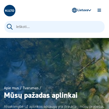
Kiilto Lietuva
Lietuva
ATIDAR
MENIU
Ieškoti:
Apie mus
/
Tvarumas
/
Mūsų pažadas aplinkai
Atsakomybė už aplinkos apsaugą yra įtraukta į mūsų procesus.