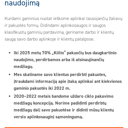
naudojimą
Kurdami gaminius nuolat ieškome aplinkai tausojančių žaliavų
ir pakuotės formų. Didindami aplinkosaugos ir saugos
klasifikuotų gaminių pardavimą, geriname darbo ir klientų
saugą savo darbo aplinkoje ir klientų patalpose.
Iki 2025 metų 70% „Kiilto“ pakuočių bus daugkartinio
naudojimo, perdirbamos arba iš atsinaujinančių
medžiagų.
Mes skatiname savo klientus perdirbti pakuotes,
įtraukdami informaciją apie įtaką aplinkai ant kiekvienos
gaminio pakuotės iki 2022 m.
2020–2022 metais bandome uždaro ciklo pakavimo
medžiagų koncepciją. Norime padidinti perdirbtų
medžiagų dalį savo pakuotėse ir didinti mūsų klientų
verslo aplinkosauginį sąmoningumą.