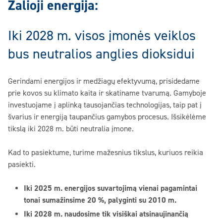
Žalioji energija:
Iki 2028 m. visos įmonės veiklos
bus neutralios anglies dioksidui
Gerindami energijos ir medžiagų efektyvumą, prisidedame
prie kovos su klimato kaita ir skatiname tvarumą. Gamyboje
investuojame į aplinką tausojančias technologijas, taip pat į
švarius ir energiją taupančius gamybos procesus. Išsikėlėme
tikslą iki 2028 m. būti neutralia įmone.
Kad to pasiektume, turime mažesnius tikslus, kuriuos reikia
pasiekti.
Iki 2025 m. energijos suvartojimą vienai pagamintai
tonai sumažinsime 20 %, palyginti su 2010 m.
Iki 2028 m. naudosime tik visiškai atsinaujinančią