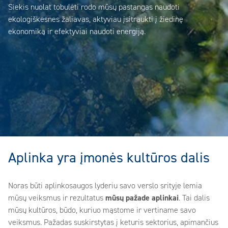
Siekis nuolat tobulėti rodo mūsų pastangas naudoti
ekologiškesnes žaliavas, aktyviau įsitraukti į žiedinę
ekonomiką ir efektyviai naudoti energiją.
Aplinka yra įmonės kultūros dalis
Noras būti aplinkosaugos lyderiu savo verslo srityje lemia
mūsų veiksmus ir rezultatus
mūsų pažade aplinkai
. Tai dalis
mūsų kultūros, būdo, kuriuo mąstome ir vertiname savo
veiksmus. Pažadas suskirstytas į keturis sektorius, apimančius