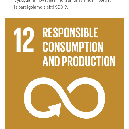
Vykdydami inovacijas, mokslinius tyrimus ir plėtrą,
įsipareigojame siekti SDG 9.