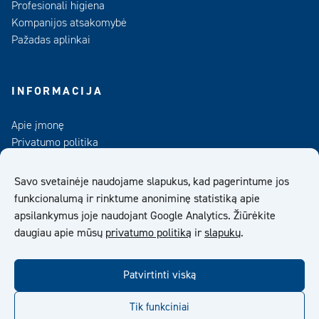
Profesionali higiena
Kompanijos atsakomybė
Pažadas aplinkai
INFORMACIJA
Apie įmonę
Privatumo politika
Kontaktai
Duomenų bankas
Savo svetainėje naudojame slapukus, kad pagerintume jos
funkcionalumą ir rinktume anoniminę statistiką apie
UAB „Kiilto Lietuva“ Bendrosios Pardavimo Sąlygos
apsilankymus joje naudojant Google Analytics. Žiūrėkite
daugiau apie mūsų
privatumo politiką
ir
slapukų
.
facebook
twitter
linkedin
youtube
Patvirtinti viską
Tik funkciniai