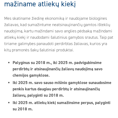
mažiname atliekų kiekį
Mes skatiname žiedinę ekonomiką ir naudojame biologines
žaliavas, kad sumažintume neatsinaujinančių gamtos išteklių
naudojimą, kartu mažindami savo anglies pėdsaką mažindami
atliekų kiekį ir naudodami šalutinius gamybos srautus. Taip pat
tiriame galimybes panaudoti perdirbtas žaliavas, kurios yra
kitų pramonės šakų šalutiniai produktai.
Palyginus su 2018 m., iki 2025 m. padvigubinsime
perdirbtų ir atsinaujinančių žaliavų naudojimą savo
chemijos gamyklose.
Iki 2025 m. savo sauso mišinio gamyklose sunaudosime
penkis kartus daugiau perdirbtų ir atsinaujinančių
žaliavų, palyginti su 2018 m.
Iki 2025 m. atliekų kiekį sumažinsime perpus, palyginti
su 2018 m.