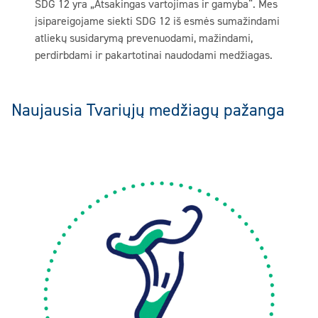
SDG 12 yra „Atsakingas vartojimas ir gamyba“. Mes
įsipareigojame siekti SDG 12 iš esmės sumažindami
atliekų susidarymą prevenuodami, mažindami,
perdirbdami ir pakartotinai naudodami medžiagas.
Naujausia Tvariųjų medžiagų pažanga