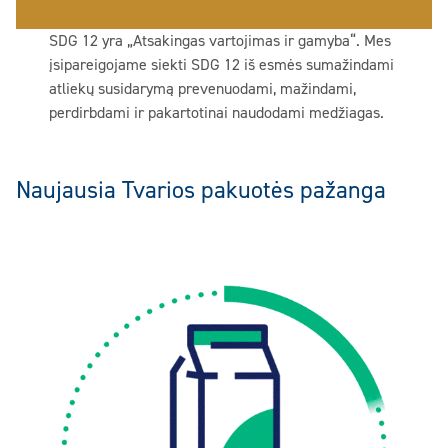
SDG 12 yra „Atsakingas vartojimas ir gamyba“. Mes
įsipareigojame siekti SDG 12 iš esmės sumažindami
atliekų susidarymą prevenuodami, mažindami,
perdirbdami ir pakartotinai naudodami medžiagas.
Naujausia Tvarios pakuotės pažanga