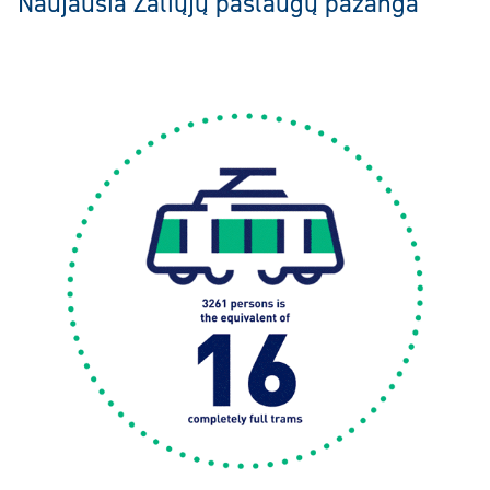
Naujausia Žaliųjų paslaugų pažanga