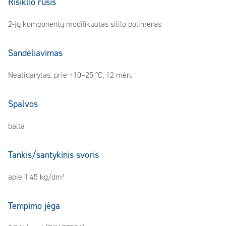
Rišiklio rūšis
2-jų komponentų modifikuotas sililo polimeras
Sandėliavimas
Neatidarytas, prie +10–25 °C, 12 mėn.
Spalvos
balta
Tankis/santykinis svoris
apie 1.45 kg/dm³
Tempimo jėga