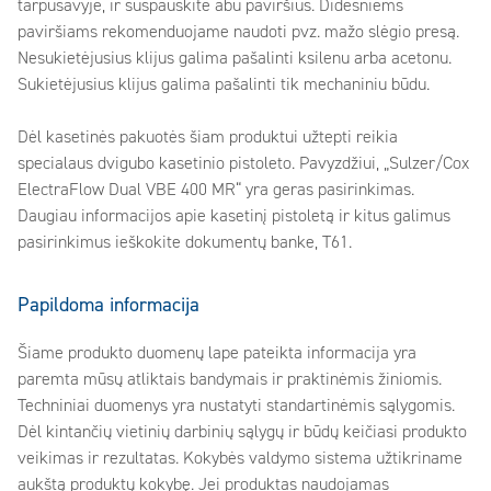
tarpusavyje, ir suspauskite abu paviršius. Didesniems
paviršiams rekomenduojame naudoti pvz. mažo slėgio presą.
Nesukietėjusius klijus galima pašalinti ksilenu arba acetonu.
Sukietėjusius klijus galima pašalinti tik mechaniniu būdu.
Dėl kasetinės pakuotės šiam produktui užtepti reikia
specialaus dvigubo kasetinio pistoleto. Pavyzdžiui, „Sulzer/Cox
ElectraFlow Dual VBE 400 MR“ yra geras pasirinkimas.
Daugiau informacijos apie kasetinį pistoletą ir kitus galimus
pasirinkimus ieškokite dokumentų banke, T61.
Papildoma informacija
Šiame produkto duomenų lape pateikta informacija yra
paremta mūsų atliktais bandymais ir praktinėmis žiniomis.
Techniniai duomenys yra nustatyti standartinėmis sąlygomis.
Dėl kintančių vietinių darbinių sąlygų ir būdų keičiasi produkto
veikimas ir rezultatas. Kokybės valdymo sistema užtikriname
aukštą produktų kokybę. Jei produktas naudojamas