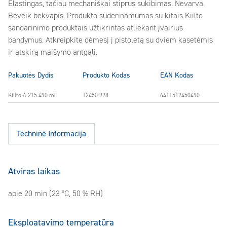
Elastingas, tačiau mechaniškai stiprus sukibimas. Nevarva.
Beveik bekvapis. Produkto suderinamumas su kitais Kiilto
sandarinimo produktais užtikrintas atliekant įvairius
bandymus. Atkreipkite dėmesį į pistoletą su dviem kasetėmis
ir atskirą maišymo antgalį.
Pakuotės Dydis
Produkto Kodas
EAN Kodas
Kiilto A 215 490 ml
T2450.928
6411512450490
Techninė Informacija
Atviras laikas
apie 20 min (23 °C, 50 % RH)
Eksploatavimo temperatūra