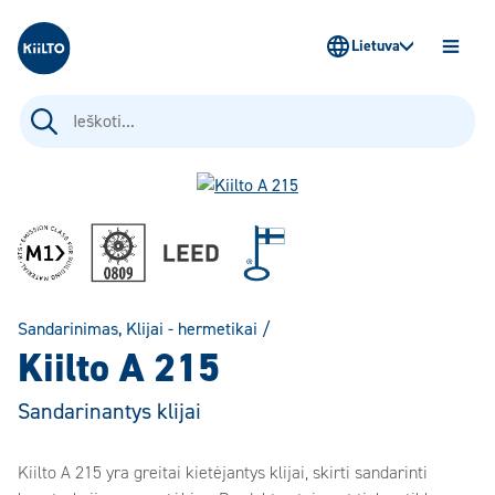
Kiilto Lietuva
Lietuva
ATIDAR
MENIU
Ieškoti:
Sandarinimas
,
Klijai - hermetikai
/
Kiilto A 215
Sandarinantys klijai
Kiilto A 215 yra greitai kietėjantys klijai, skirti sandarinti