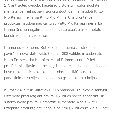
215 ant siūlės dvigubu kasetiniu pistoletu ir suformuokite
mentele. Jei reikia, paviršiui gruntuoti galima naudoti Kiilto
Pro Keraprimer arba Kiilto Pro PrimerOne gruntą. Jei
produktas naudojamas kartu su Kiilto Pro Keraprimer arba
PrimerOne, jo negalima naudoti stiklo pluošto arba metalo
konstrukciniam sukibimui.
Pramonės reikmėms: Bet kokius metalinius ir stiklinius
paviršius nuvalykite Kiilto Cleaner 303 valikliu ir padenkite
Kiilto Primer arba Kiiltoflex Metal Primer gruntu. Prieš
pradėdami klijavimo procesą įsitikinkite, kad visos medžiagos
buvo tinkamai ir pakankamai apdorotos. IMO produkto
patvirtinimas susijęs su naudojimu grindų konstrukcijose.
Kiiltoflex A 215 ir Kiiltoflex B 615 maišomi 10:1 svorio santykiu.
Užtepkite produktą ant paviršių, kuriuos norite sandarinti, ir
suformuokite paviršių, pavyzdžiui, mentele. Kad sukibtų,
užtepkite produktą ant vieno iš paviršių, kuriuos reikia sujungti