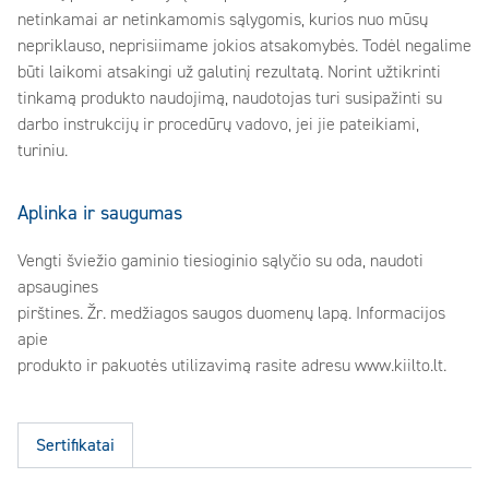
netinkamai ar netinkamomis sąlygomis, kurios nuo mūsų
nepriklauso, neprisiimame jokios atsakomybės. Todėl negalime
būti laikomi atsakingi už galutinį rezultatą. Norint užtikrinti
tinkamą produkto naudojimą, naudotojas turi susipažinti su
darbo instrukcijų ir procedūrų vadovo, jei jie pateikiami,
turiniu.
Aplinka ir saugumas
Vengti šviežio gaminio tiesioginio sąlyčio su oda, naudoti
apsaugines
pirštines. Žr. medžiagos saugos duomenų lapą. Informacijos
apie
produkto ir pakuotės utilizavimą rasite adresu www.kiilto.lt.
Sertifikatai