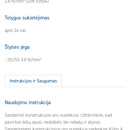
2.8 N/mm² (DIN 53504)
Tolygus sukietėjimas
apie 24 val.
Šlyties jėga
- SS/SS 3.0 N/mm²
Instrukcijos ir Saugumas
Naudojimo instrukcija
Sandarinti konstrukcijos oro nuotėkius: Užtikrinkite, kad
paviršiai būtų sausi, nedulkėti, be riebalų ir alyvos.
Sandarindami konstrukcinius oro nuotėkius padenkite Kiilto A