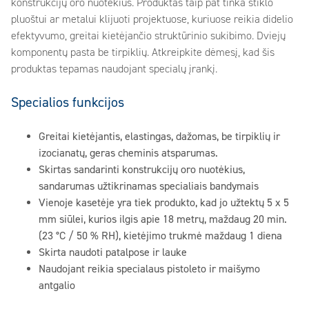
konstrukcijų oro nuotėkius. Produktas taip pat tinka stiklo
pluoštui ar metalui klijuoti projektuose, kuriuose reikia didelio
efektyvumo, greitai kietėjančio struktūrinio sukibimo. Dviejų
komponentų pasta be tirpiklių. Atkreipkite dėmesį, kad šis
produktas tepamas naudojant specialų įrankį.
Specialios funkcijos
Greitai kietėjantis, elastingas, dažomas, be tirpiklių ir
izocianatų, geras cheminis atsparumas.
Skirtas sandarinti konstrukcijų oro nuotėkius,
sandarumas užtikrinamas specialiais bandymais
Vienoje kasetėje yra tiek produkto, kad jo užtektų 5 x 5
mm siūlei, kurios ilgis apie 18 metrų, maždaug 20 min.
(23 °C / 50 % RH), kietėjimo trukmė maždaug 1 diena
Skirta naudoti patalpose ir lauke
Naudojant reikia specialaus pistoleto ir maišymo
antgalio