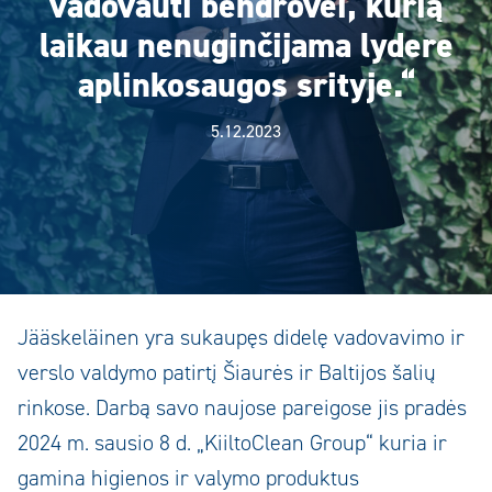
vadovauti bendrovei, kurią
laikau nenuginčijama lydere
aplinkosaugos srityje.“
5.12.2023
Jääskeläinen yra sukaupęs didelę vadovavimo ir
verslo valdymo patirtį Šiaurės ir Baltijos šalių
rinkose. Darbą savo naujose pareigose jis pradės
2024 m. sausio 8 d. „KiiltoClean Group“ kuria ir
gamina higienos ir valymo produktus