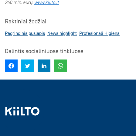
260 mln. eurų.
www.kiilto.lt
Raktiniai žodžiai
Pagrindinis puslapis
News highlight
Profesionali Higiena
Dalintis socialiniuose tinkluose
Dalintis Facebook
Dalintis Twitter
Dalintis LinkedIn
Dalintis WhatsApp