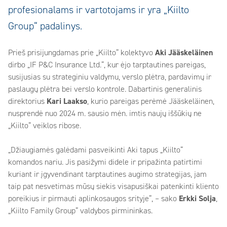
profesionalams ir vartotojams ir yra „Kiilto
Group“ padalinys.
Prieš prisijungdamas prie „Kiilto“ kolektyvo
Aki Jääskeläinen
dirbo „IF P&C Insurance Ltd.“, kur ėjo tarptautines pareigas,
susijusias su strateginiu valdymu, verslo plėtra, pardavimų ir
paslaugų plėtra bei verslo kontrole. Dabartinis generalinis
direktorius
Kari Laakso
, kurio pareigas perėmė Jääskeläinen,
nusprendė nuo 2024 m. sausio mėn. imtis naujų iššūkių ne
„Kiilto“ veiklos ribose.
„Džiaugiamės galėdami pasveikinti Aki tapus „Kiilto“
komandos nariu. Jis pasižymi didele ir pripažinta patirtimi
kuriant ir įgyvendinant tarptautines augimo strategijas, jam
taip pat nesvetimas mūsų siekis visapusiškai patenkinti kliento
poreikius ir pirmauti aplinkosaugos srityje“, – sako
Erkki Solja
,
„Kiilto Family Group“ valdybos pirmininkas.