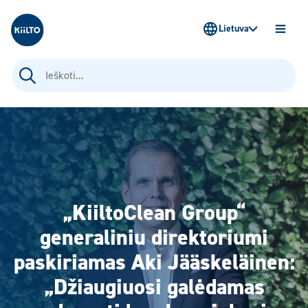
Kiilto Lietuva
Lietuva
ATIDAR
MENIU
Ieškoti:
„KiiltoClean Group“
generaliniu direktoriumi
paskiriamas Aki Jääskeläinen:
„Džiaugiuosi galėdamas