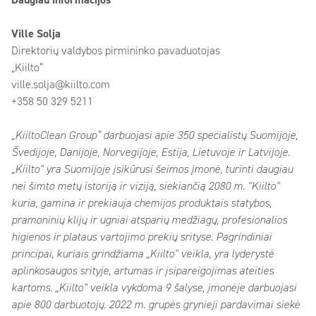
Daugiau informacijos
Ville Solja
Direktorių valdybos pirmininko pavaduotojas
„Kiilto“
ville.solja@kiilto.com
+358 50 329 5211
„KiiltoClean Group“ darbuojasi apie 350 specialistų Suomijoje,
Švedijoje, Danijoje, Norvegijoje, Estija, Lietuvoje ir Latvijoje.
„Kiilto" yra Suomijoje įsikūrusi šeimos įmonė, turinti daugiau
nei šimto metų istoriją ir viziją, siekiančią 2080 m. "Kiilto"
kuria, gamina ir prekiauja chemijos produktais statybos,
pramoninių klijų ir ugniai atsparių medžiagų, profesionalios
higienos ir plataus vartojimo prekių srityse. Pagrindiniai
principai, kuriais grindžiama „Kiilto" veikla, yra lyderystė
aplinkosaugos srityje, artumas ir įsipareigojimas ateities
kartoms. „Kiilto" veikla vykdoma 9 šalyse, įmonėje darbuojasi
apie 800 darbuotojų. 2022 m. grupės grynieji pardavimai siekė