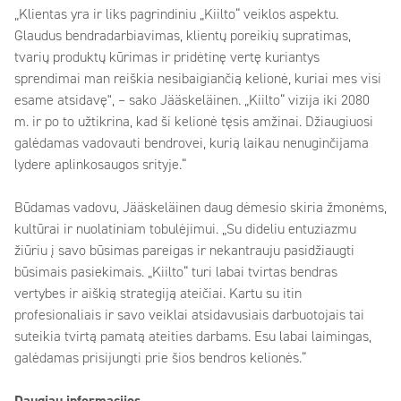
„Klientas yra ir liks pagrindiniu „Kiilto“ veiklos aspektu.
Glaudus bendradarbiavimas, klientų poreikių supratimas,
tvarių produktų kūrimas ir pridėtinę vertę kuriantys
sprendimai man reiškia nesibaigiančią kelionė, kuriai mes visi
esame atsidavę", – sako Jääskeläinen. „Kiilto“ vizija iki 2080
m. ir po to užtikrina, kad ši kelionė tęsis amžinai. Džiaugiuosi
galėdamas vadovauti bendrovei, kurią laikau nenuginčijama
lydere aplinkosaugos srityje.“
Būdamas vadovu, Jääskeläinen daug dėmesio skiria žmonėms,
kultūrai ir nuolatiniam tobulėjimui. „Su dideliu entuziazmu
žiūriu į savo būsimas pareigas ir nekantrauju pasidžiaugti
būsimais pasiekimais. „Kiilto“ turi labai tvirtas bendras
vertybes ir aiškią strategiją ateičiai. Kartu su itin
profesionaliais ir savo veiklai atsidavusiais darbuotojais tai
suteikia tvirtą pamatą ateities darbams. Esu labai laimingas,
galėdamas prisijungti prie šios bendros kelionės.“