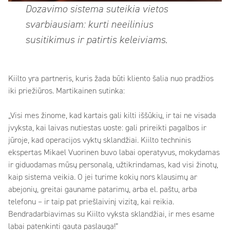
Dozavimo sistema suteikia vietos
svarbiausiam: kurti neeilinius
susitikimus ir patirtis keleiviams.
Kiilto yra partneris, kuris žada būti kliento šalia nuo pradžios
iki priežiūros. Martikainen sutinka:
„Visi mes žinome, kad kartais gali kilti iššūkių, ir tai ne visada
įvyksta, kai laivas nutiestas uoste: gali prireikti pagalbos ir
jūroje, kad operacijos vyktų sklandžiai. Kiilto techninis
ekspertas Mikael Vuorinen buvo labai operatyvus, mokydamas
ir giduodamas mūsų personalą, užtikrindamas, kad visi žinotų,
kaip sistema veikia. O jei turime kokių nors klausimų ar
abejonių, greitai gauname patarimų, arba el. paštu, arba
telefonu – ir taip pat priešlaivinį vizitą, kai reikia.
Bendradarbiavimas su Kiilto vyksta sklandžiai, ir mes esame
labai patenkinti gauta paslauga!”