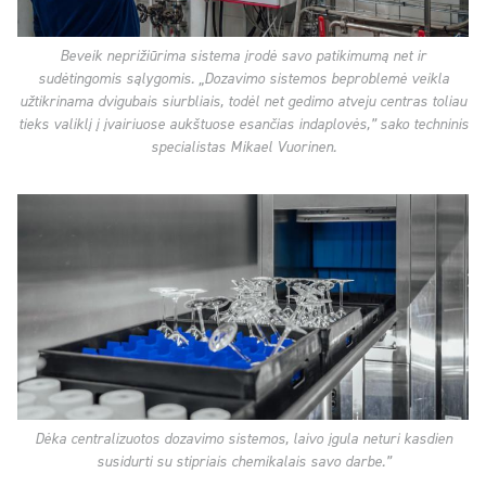
Beveik neprižiūrima sistema įrodė savo patikimumą net ir
sudėtingomis sąlygomis. „Dozavimo sistemos beproblemė veikla
užtikrinama dvigubais siurbliais, todėl net gedimo atveju centras toliau
tieks valiklį į įvairiuose aukštuose esančias indaplovės,” sako techninis
specialistas Mikael Vuorinen.
Dėka centralizuotos dozavimo sistemos, laivo įgula neturi kasdien
susidurti su stipriais chemikalais savo darbe.”