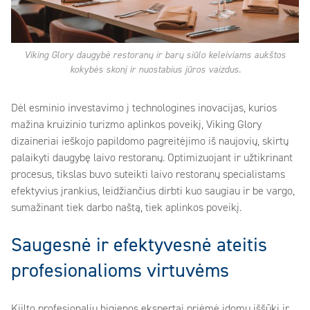
Viking Glory daugybė restoranų ir barų siūlo keleiviams aukštos
kokybės skonį ir nuostabius jūros vaizdus.
Dėl esminio investavimo į technologines inovacijas, kurios
mažina kruizinio turizmo aplinkos poveikį, Viking Glory
dizaineriai ieškojo papildomo pagreitėjimo iš naujovių, skirtų
palaikyti daugybę laivo restoranų. Optimizuojant ir užtikrinant
procesus, tikslas buvo suteikti laivo restoranų specialistams
efektyvius įrankius, leidžiančius dirbti kuo saugiau ir be vargo,
sumažinant tiek darbo naštą, tiek aplinkos poveikį.
Saugesnė ir efektyvesnė ateitis
profesionalioms virtuvėms
Kiilto profesionalių higienos ekspertai priėmė įdomų iššūkį ir