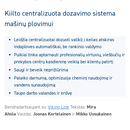
Kiilto centralizuota dozavimo sistema
mašinų plovimui
Leidžia centralizuotai dozuoti valiklį į kelias atskiras
indaploves automatiškai, be rankinio valdymo
Puikiai tinka aptarnauti profesionalių virtuvių, viešbučių ir
prekybos centrų kasdieninę veiklą bei klientų patirtį
Saugi ir beveik neprižiūrima
Palaiko darnumą, optimizuoja cheminį naudojimą ir
vandens sunaudojimą
Taupo darbo valandas ir erdvę
Bendradarbiaujant su:
Viking Line
Tekstas:
Mira
Ahola
Vaizdai:
Joonas Kortelainen
ir
Mikko Uosukainen