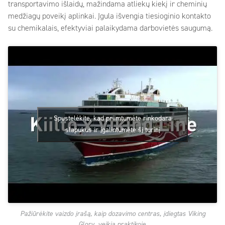
transportavimo išlaidų, mažindama atliekų kiekį ir cheminių
medžiagų poveikį aplinkai. Įgula išvengia tiesioginio kontakto
su chemikalais, efektyviai palaikydama darbovietės saugumą.
Spustelėkite, kad priimtumėte rinkodara
slapukus ir įgalintumėte šį turinį
Pažiūrėkite vaizdo įrašą, kaip dozavimo centras, įdiegtas Viking
Glory, veikia praktikoje.