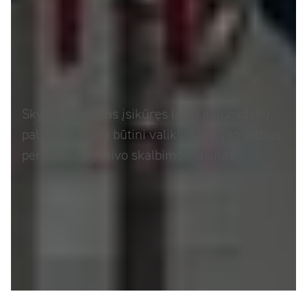
Skyriaus centras įsikūręs laivo automobilių
palube, iš kurio būtini valikliai per vamzdžius
perduodami į laivo skalbimo mašinas.