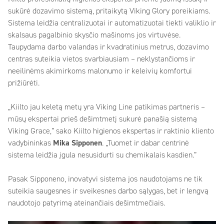
sukūrė dozavimo sistemą, pritaikytą Viking Glory poreikiams.
Sistema leidžia centralizuotai ir automatizuotai tiekti valiklio ir
skalsaus pagalbinio skysčio mašinoms jos virtuvėse.
Taupydama darbo valandas ir kvadratinius metrus, dozavimo
centras suteikia vietos svarbiausiam – neklystančioms ir
neeilinėms akimirkoms malonumo ir keleivių komfortui
prižiūrėti.
„Kiilto jau keletą metų yra Viking Line patikimas partneris –
mūsų ekspertai prieš dešimtmetį sukurė panašią sistemą
Viking Grace,” sako Kiilto higienos ekspertas ir raktinio kliento
vadybininkas
Mika Sipponen
. „Tuomet ir dabar centrinė
sistema leidžia įgula nesusidurti su chemikalais kasdien.”
Pasak Sipponeno, inovatyvi sistema jos naudotojams ne tik
suteikia saugesnes ir sveikesnes darbo sąlygas, bet ir lengvą
naudotojo patyrimą ateinančiais dešimtmečiais.