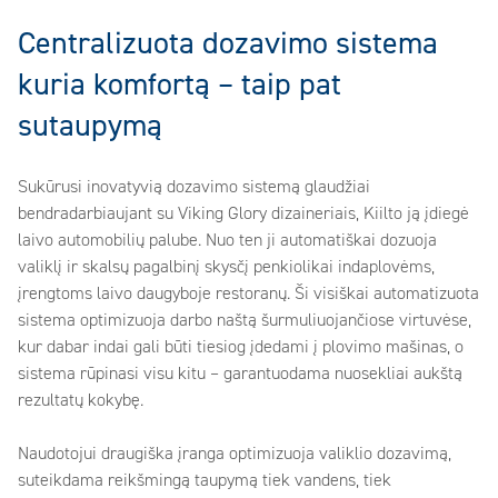
Centralizuota dozavimo sistema
kuria komfortą – taip pat
sutaupymą
Sukūrusi inovatyvią dozavimo sistemą glaudžiai
bendradarbiaujant su Viking Glory dizaineriais, Kiilto ją įdiegė
laivo automobilių palube. Nuo ten ji automatiškai dozuoja
valiklį ir skalsų pagalbinį skysčį penkiolikai indaplovėms,
įrengtoms laivo daugyboje restoranų. Ši visiškai automatizuota
sistema optimizuoja darbo naštą šurmuliuojančiose virtuvėse,
kur dabar indai gali būti tiesiog įdedami į plovimo mašinas, o
sistema rūpinasi visu kitu – garantuodama nuosekliai aukštą
rezultatų kokybę.
Naudotojui draugiška įranga optimizuoja valiklio dozavimą,
suteikdama reikšmingą taupymą tiek vandens, tiek