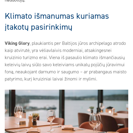
naudotojų.
Klimato išmanumas kuriamas
įtakotų pasirinkimų
Viking Glory
, plaukiantis per Baltijos jūros archipelago atrodo
kaip atvirutė, yra vėliavlaivis moderniai, atsakingesnei
kruizinio turizmo erai. Viena iš pasaulio klimato išmančiausių
keleivių laivų siūlo savo keleiviams unikalų pojūčių jūravimui
foną, neaukojant darnumo ir saugumo – ar prabangaus maisto
patyrimo, kurį kruiziniai laivai žinomi ir mylimi.