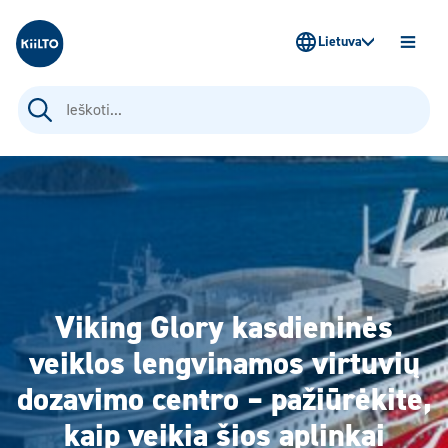
Kiilto Lietuva
Lietuva
ATIDAR
MENIU
Ieškoti:
Viking Glory kasdieninės
veiklos lengvinamos virtuvių
dozavimo centro – pažiūrėkite,
kaip veikia šios aplinkai