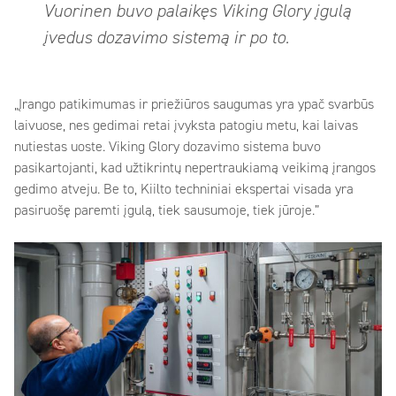
Vuorinen buvo palaikęs Viking Glory įgulą
įvedus dozavimo sistemą ir po to.
„Įrango patikimumas ir priežiūros saugumas yra ypač svarbūs
laivuose, nes gedimai retai įvyksta patogiu metu, kai laivas
nutiestas uoste. Viking Glory dozavimo sistema buvo
pasikartojanti, kad užtikrintų nepertraukiamą veikimą įrangos
gedimo atveju. Be to, Kiilto techniniai ekspertai visada yra
pasiruošę paremti įgulą, tiek sausumoje, tiek jūroje.”