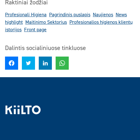
Raktiniai žodžiai
Profesionali Higiena
Pagrindinis puslapis
Naujienos
News
highlight
Maitinimo Sektorius
Profesionalios higienos klientų
istorijos
Front page
Dalintis socialiniuose tinkluose
Dalintis Facebook
Dalintis Twitter
Dalintis LinkedIn
Dalintis WhatsApp