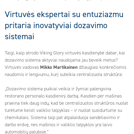
Virtuvės ekspertai su entuziazmu
pritaria inovatyviai dozavimo
sistemai
Taigi, kaip atrodo Viking Glory virtuvės kasdienybė dabar, kai
dozavimo sistema aktyviai naudojama jau beveik metus?
Virtuvės vadovas
Mikko Martikainen
džiaugiasi konkrečiomis
naudomis ir lengvumu, kurį suteikia centralizuota struktūra:
„Dozavimo sistema puikiai veikia ir žymiai palengvina
restorano personalo kasdieninį darbą. Kasdien per mašinas
praeina tiek daug indų, kad be centralizuotos struktūros nuolat
turėtume keisti valiklio talpyklas – ir nuolat susidurtume su
chemikalais. Sistema taip pat atpalaiduoja sandėliavimo ir
darbo erdvę, nes mašinos ir valiklio talpyklos yra laivo
automobilių paluboje.”