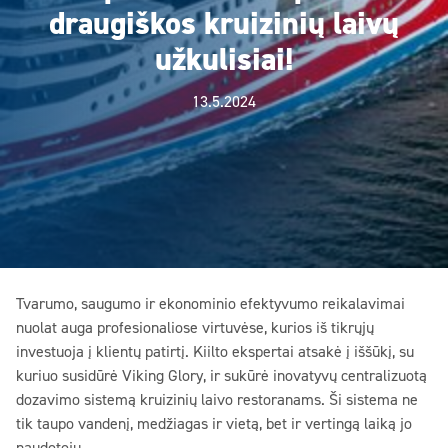
draugiškos kruizinių laivų
užkulisiai!
13.5.2024
Tvarumo, saugumo ir ekonominio efektyvumo reikalavimai
nuolat auga profesionaliose virtuvėse, kurios iš tikrųjų
investuoja į klientų patirtį. Kiilto ekspertai atsakė į iššūkį, su
kuriuo susidūrė Viking Glory, ir sukūrė inovatyvų centralizuotą
dozavimo sistemą kruizinių laivo restoranams. Ši sistema ne
tik taupo vandenį, medžiagas ir vietą, bet ir vertingą laiką jo