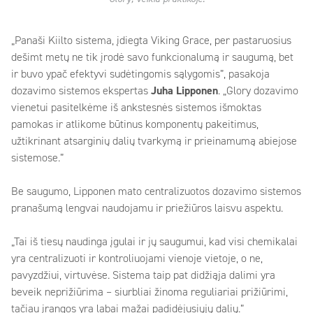
„Panaši Kiilto sistema, įdiegta Viking Grace, per pastaruosius
dešimt metų ne tik įrodė savo funkcionalumą ir saugumą, bet
ir buvo ypač efektyvi sudėtingomis sąlygomis”, pasakoja
dozavimo sistemos ekspertas
Juha Lipponen
. „Glory dozavimo
vienetui pasitelkėme iš ankstesnės sistemos išmoktas
pamokas ir atlikome būtinus komponentų pakeitimus,
užtikrinant atsarginių dalių tvarkymą ir prieinamumą abiejose
sistemose.”
Be saugumo, Lipponen mato centralizuotos dozavimo sistemos
pranašumą lengvai naudojamu ir priežiūros laisvu aspektu.
„Tai iš tiesų naudinga įgulai ir jų saugumui, kad visi chemikalai
yra centralizuoti ir kontroliuojami vienoje vietoje, o ne,
pavyzdžiui, virtuvėse. Sistema taip pat didžiąja dalimi yra
beveik neprižiūrima – siurbliai žinoma reguliariai prižiūrimi,
tačiau įrangos yra labai mažai padidėjusiųjų dalių.”