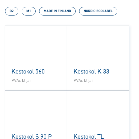
D2
M1
MADE IN FINLAND
NORDIC ECOLABEL
Kestokol 560
Kestokol K 33
PVAc klijai
PVAc klijai
Kestokol S 90 P
Kestokol TL