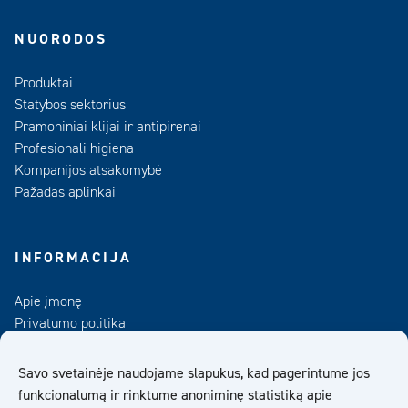
NUORODOS
Produktai
Statybos sektorius
Pramoniniai klijai ir antipirenai
Profesionali higiena
Kompanijos atsakomybė
Pažadas aplinkai
INFORMACIJA
Apie įmonę
Privatumo politika
Kontaktai
Duomenų bankas
Savo svetainėje naudojame slapukus, kad pagerintume jos
funkcionalumą ir rinktume anoniminę statistiką apie