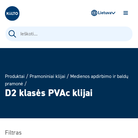
Kiilto Lietuva
Lietuva
ATIDAR
MENIU
Ieškoti:
Produktai
/
Pramoniniai klijai
/
Medienos apdirbimo ir baldų
pramonė
/
D2 klasės PVAc klijai
Filtras