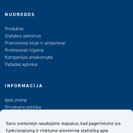
NUORODOS
Produktai
Statybos sektorius
Pramoniniai klijai ir antipirenai
Profesionali higiena
Kompanijos atsakomybė
Pažadas aplinkai
INFORMACIJA
Apie įmonę
Privatumo politika
Kontaktai
Duomenų bankas
Savo svetainėje naudojame slapukus, kad pagerintume jos
funkcionalumą ir rinktume anoniminę statistiką apie