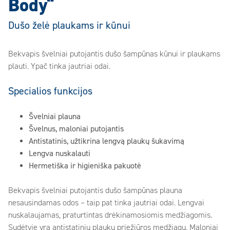
Body“
Dušo želė plaukams ir kūnui
Bekvapis švelniai putojantis dušo šampūnas kūnui ir plaukams
plauti. Ypač tinka jautriai odai.
Specialios funkcijos
Švelniai plauna
Švelnus, maloniai putojantis
Antistatinis, užtikrina lengvą plaukų šukavimą
Lengva nuskalauti
Hermetiška ir higieniška pakuotė
Bekvapis švelniai putojantis dušo šampūnas plauna
nesausindamas odos – taip pat tinka jautriai odai. Lengvai
nuskalaujamas, praturtintas drėkinamosiomis medžiagomis.
Sudėtyje yra antistatinių plaukų priežiūros medžiagų. Maloniai