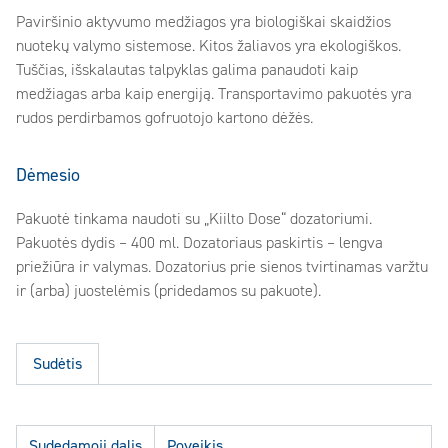
Paviršinio aktyvumo medžiagos yra biologiškai skaidžios
nuotekų valymo sistemose. Kitos žaliavos yra ekologiškos.
Tuščias, išskalautas talpyklas galima panaudoti kaip
medžiagas arba kaip energiją. Transportavimo pakuotės yra
rudos perdirbamos gofruotojo kartono dėžės.
Dėmesio
Pakuotė tinkama naudoti su „Kiilto Dose“ dozatoriumi.
Pakuotės dydis – 400 ml. Dozatoriaus paskirtis – lengva
priežiūra ir valymas. Dozatorius prie sienos tvirtinamas varžtu
ir (arba) juostelėmis (pridedamos su pakuote).
Sudėtis
Sudedamoji dalis
Poveikis