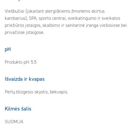
Viešbučiai (įskaitant alergiškiems žmonėms skirtus
kambarius), SPA, sporto centrai, sveikatingumo ir sveikatos
priežiūros įstaigos, skalbimo ir sanitarinė įranga viešosiose bei
privačiose įstaigose.
pH
Produkto pH: 5.5
Išvaizda ir kvapas
Perlų blizgesio skystis, bekvapis.
Kilmės šalis
SUOMIJA