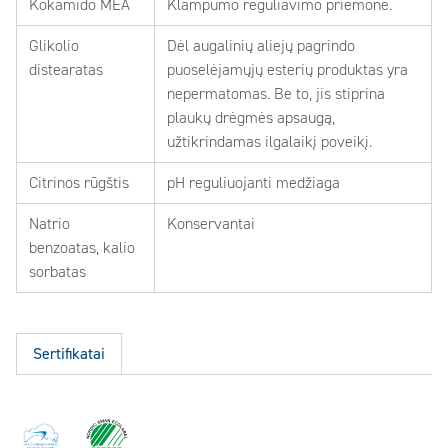
Kokamido MEA
Klampumo reguliavimo priemonė.
Glikolio
Dėl augalinių aliejų pagrindo
distearatas
puoselėjamųjų esterių produktas yra
nepermatomas. Be to, jis stiprina
plaukų drėgmės apsaugą,
užtikrindamas ilgalaikį poveikį.
Citrinos rūgštis
pH reguliuojanti medžiaga
Natrio
Konservantai
benzoatas, kalio
sorbatas
Sertifikatai