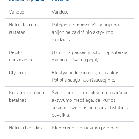
Vanduo
Vanduo.
Natrio laureto
Putojanti ir lengvai išskalaujama
sulfatas
anijoninė paviršinio aktyvumo
medžiaga.
Decilo
Užtikrina gausesnį putojimą, suteikia
gliukozidas
malonų ir švelnų pojūtį.
Glycerin
Efektyviai drėkina odą ir plaukus.
Poliolis saugo nuo išsausėjimo.
Kokamidopropilo
Švelni, amfoterinė plovimo paviršinio
betainas
aktyvumo medžiaga, dėl kurios
susidaro švelnios putos ir antistatinis
poveikis.
Natrio chloridas
Klampumo reguliavimo priemonė.