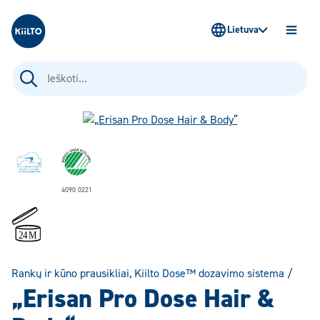
Kiilto Lietuva
Lietuva
ATIDAR
MENIU
Ieškoti:
4090 0221
Rankų ir kūno prausikliai
,
Kiilto Dose™ dozavimo sistema
/
„Erisan Pro Dose Hair &