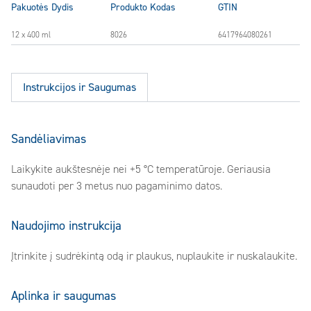
Pakuotės Dydis
Produkto Kodas
GTIN
12 x 400 ml
8026
6417964080261
Instrukcijos ir Saugumas
Sandėliavimas
Laikykite aukštesnėje nei +5 °C temperatūroje. Geriausia
sunaudoti per 3 metus nuo pagaminimo datos.
Naudojimo instrukcija
Įtrinkite į sudrėkintą odą ir plaukus, nuplaukite ir nuskalaukite.
Aplinka ir saugumas