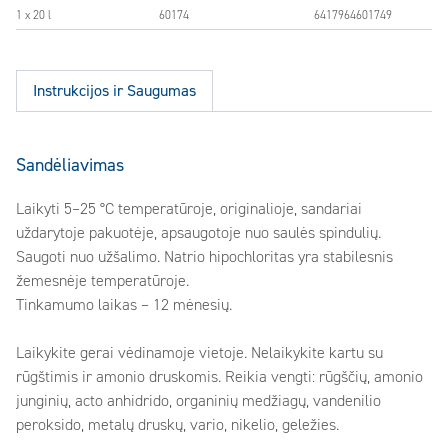
1 x 20 l
60174
6417964601749
Instrukcijos ir Saugumas
Sandėliavimas
Laikyti 5–25 °C temperatūroje, originalioje, sandariai
uždarytoje pakuotėje, apsaugotoje nuo saulės spindulių.
Saugoti nuo užšalimo. Natrio hipochloritas yra stabilesnis
žemesnėje temperatūroje.
Tinkamumo laikas – 12 mėnesių.
Laikykite gerai vėdinamoje vietoje. Nelaikykite kartu su
rūgštimis ir amonio druskomis. Reikia vengti: rūgščių, amonio
junginių, acto anhidrido, organinių medžiagų, vandenilio
peroksido, metalų druskų, vario, nikelio, geležies.