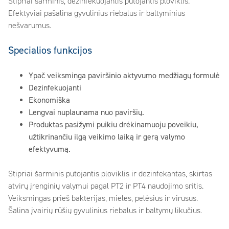
Stipriai šarminis, dezinfekuojantis putojantis ploviklis.
Efektyviai pašalina gyvulinius riebalus ir baltyminius
nešvarumus.
Specialios funkcijos
Ypač veiksminga paviršinio aktyvumo medžiagų formulė
Dezinfekuojanti
Ekonomiška
Lengvai nuplaunama nuo paviršių.
Produktas pasižymi puikiu drėkinamuoju poveikiu,
užtikrinančiu ilgą veikimo laiką ir gerą valymo
efektyvumą.
Stipriai šarminis putojantis ploviklis ir dezinfekantas, skirtas
atvirų įrenginių valymui pagal PT2 ir PT4 naudojimo sritis.
Veiksmingas prieš bakterijas, mieles, pelėsius ir virusus.
Šalina įvairių rūšių gyvulinius riebalus ir baltymų likučius.