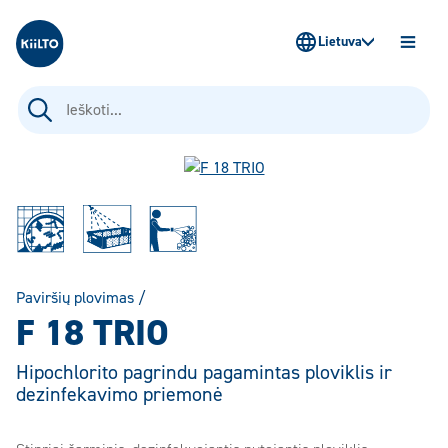
Kiilto Lietuva
Lietuva
ATIDAR
MENIU
Ieškoti:
Paviršių plovimas
/
F 18 TRIO
Hipochlorito pagrindu pagamintas ploviklis ir
dezinfekavimo priemonė