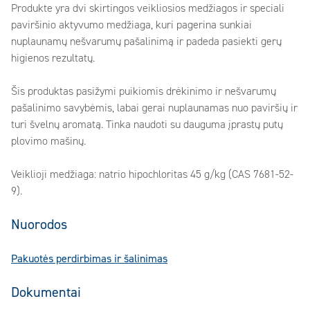
Produkte yra dvi skirtingos veikliosios medžiagos ir speciali
paviršinio aktyvumo medžiaga, kuri pagerina sunkiai
nuplaunamų nešvarumų pašalinimą ir padeda pasiekti gerų
higienos rezultatų.
Šis produktas pasižymi puikiomis drėkinimo ir nešvarumų
pašalinimo savybėmis, labai gerai nuplaunamas nuo paviršių ir
turi švelnų aromatą. Tinka naudoti su dauguma įprastų putų
plovimo mašinų.
Veiklioji medžiaga: natrio hipochloritas 45 g/kg (CAS 7681-52-
9).
Nuorodos
Pakuotės perdirbimas ir šalinimas
Dokumentai