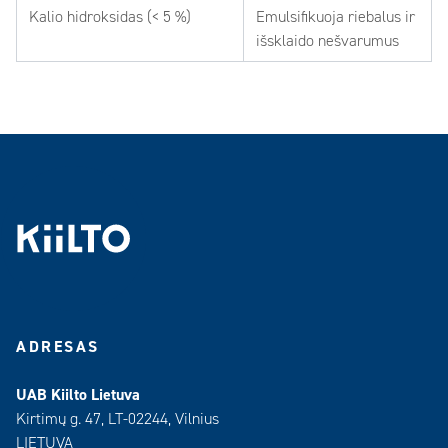
Kalio hidroksidas (< 5 %)
Emulsifikuoja riebalus ir
išsklaido nešvarumus
ADRESAS
UAB Kiilto Lietuva
Kirtimų g. 47, LT-02244, Vilnius
LIETUVA