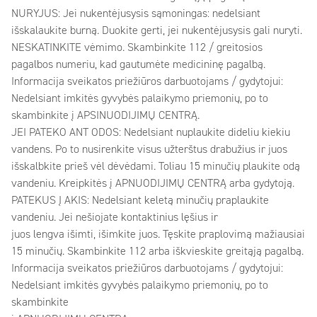
NURYJUS: Jei nukentėjusysis sąmoningas: nedelsiant
išskalaukite burną. Duokite gerti, jei nukentėjusysis gali nuryti.
NESKATINKITE vėmimo. Skambinkite 112 / greitosios
pagalbos numeriu, kad gautumėte medicininę pagalbą.
Informacija sveikatos priežiūros darbuotojams / gydytojui:
Nedelsiant imkitės gyvybės palaikymo priemonių, po to
skambinkite į APSINUODIJIMŲ CENTRĄ.
JEI PATEKO ANT ODOS: Nedelsiant nuplaukite dideliu kiekiu
vandens. Po to nusirenkite visus užterštus drabužius ir juos
išskalbkite prieš vėl dėvėdami. Toliau 15 minučių plaukite odą
vandeniu. Kreipkitės į APNUODIJIMŲ CENTRĄ arba gydytoją.
PATEKUS Į AKIS: Nedelsiant keletą minučių praplaukite
vandeniu. Jei nešiojate kontaktinius lęšius ir
juos lengva išimti, išimkite juos. Tęskite praplovimą mažiausiai
15 minučių. Skambinkite 112 arba iškvieskite greitąją pagalbą.
Informacija sveikatos priežiūros darbuotojams / gydytojui:
Nedelsiant imkitės gyvybės palaikymo priemonių, po to
skambinkite