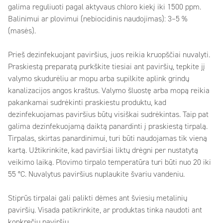
galima reguliuoti pagal aktyvaus chloro kiekį iki 1500 ppm.
Balinimui ar plovimui (nebiocidinis naudojimas): 3–5 %
(masės).
Prieš dezinfekuojant paviršius, juos reikia kruopščiai nuvalyti.
Praskiestą preparatą purkškite tiesiai ant paviršių, tepkite jį
valymo skudurėliu ar mopu arba supilkite aplink grindų
kanalizacijos angos kraštus. Valymo šluostę arba mopą reikia
pakankamai sudrėkinti praskiestu produktu, kad
dezinfekuojamas paviršius būtų visiškai sudrėkintas. Taip pat
galima dezinfekuojamą daiktą panardinti į praskiestą tirpalą.
Tirpalas, skirtas panardinimui, turi būti naudojamas tik vieną
kartą. Užtikrinkite, kad paviršiai liktų drėgni per nustatytą
veikimo laiką. Plovimo tirpalo temperatūra turi būti nuo 20 iki
55 °C. Nuvalytus paviršius nuplaukite švariu vandeniu.
Stiprūs tirpalai gali palikti dėmes ant šviesių metalinių
paviršių. Visada patikrinkite, ar produktas tinka naudoti ant
konkrečių paviršių.