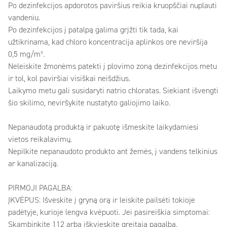
Po dezinfekcijos apdorotos paviršius reikia kruopščiai nuplauti
vandeniu.
Po dezinfekcijos į patalpą galima grįžti tik tada, kai
užtikrinama, kad chloro koncentracija aplinkos ore neviršija
0,5 mg/m³.
Neleiskite žmonėms patekti į plovimo zoną dezinfekcijos metu
ir tol, kol paviršiai visiškai neišdžius.
Laikymo metu gali susidaryti natrio chloratas. Siekiant išvengti
šio skilimo, neviršykite nustatyto galiojimo laiko.
Nepanaudotą produktą ir pakuotę išmeskite laikydamiesi
vietos reikalavimų.
Nepilkite nepanaudoto produkto ant žemės, į vandens telkinius
ar kanalizaciją.
PIRMOJI PAGALBA:
ĮKVĖPUS: Išveskite į gryną orą ir leiskite pailsėti tokioje
padėtyje, kurioje lengva kvėpuoti. Jei pasireiškia simptomai:
Skambinkite 112 arba iškvieskite greitąją pagalbą.