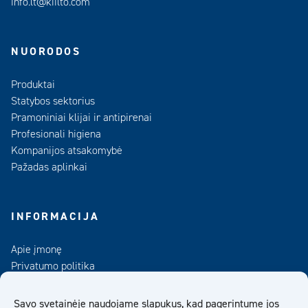
info.lt@kiilto.com
NUORODOS
Produktai
Statybos sektorius
Pramoniniai klijai ir antipirenai
Profesionali higiena
Kompanijos atsakomybė
Pažadas aplinkai
INFORMACIJA
Apie įmonę
Privatumo politika
Kontaktai
Duomenų bankas
Savo svetainėje naudojame slapukus, kad pagerintume jos