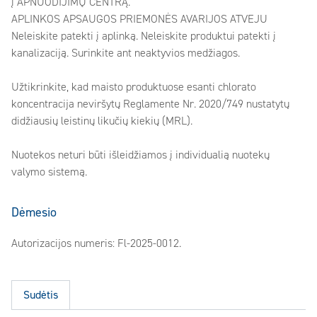
į APNUODIJIMŲ CENTRĄ.
APLINKOS APSAUGOS PRIEMONĖS AVARIJOS ATVEJU
Neleiskite patekti į aplinką. Neleiskite produktui patekti į
kanalizaciją. Surinkite ant neaktyvios medžiagos.
Užtikrinkite, kad maisto produktuose esanti chlorato
koncentracija neviršytų Reglamente Nr. 2020/749 nustatytų
didžiausių leistinų likučių kiekių (MRL).
Nuotekos neturi būti išleidžiamos į individualią nuotekų
valymo sistemą.
Dėmesio
Autorizacijos numeris: Fl-2025-0012.
Sudėtis