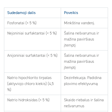
Sudedamoji dalis
Poveikis
Fosfonatai (< 5 %)
Minkština vandenį.
Nejoniniai surfaktantai (< 5 %)
Šalina nešvarumus ir
mažina paviršiaus
įtemptį
Anijoniniai surfaktantai (< 5 %)
Šalina nešvarumus ir
mažina paviršiaus
įtemptį
Natrio hipochlorito tirpalas
Dezinfekuoja. Padidina
(aktyviojo chloro kiekis) (4,5
plovimo efektyvumą
%)
Natrio hidroksidas (< 5 %)
Skaido riebalus ir šalina
nešvarumus