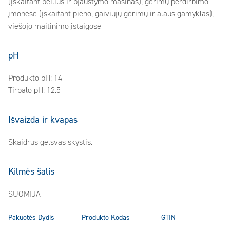
(įskaitant peilius ir pjaustymo mašinas), gėrimų perdirbimo
įmonėse (įskaitant pieno, gaiviųjų gėrimų ir alaus gamyklas),
viešojo maitinimo įstaigose
pH
Produkto pH: 14
Tirpalo pH: 12.5
Išvaizda ir kvapas
Skaidrus gelsvas skystis.
Kilmės šalis
SUOMIJA
Pakuotės Dydis
Produkto Kodas
GTIN