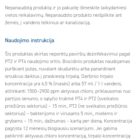
Nepanaudotą produktą ir jo pakuotę išmeskite laikydamiesi
vietos reikalavimų. Nepanaudoto produkto neišpilkite ant
žemės, į vandens telkinius ar kanalizaciją.
Naudojimo instrukcija
Šis produktas skirtas neporėtų paviršių dezinfekavimui pagal
PT2 ir PT4 naudojimo sritis. Biocidinis produktas naudojamas
purškiant putas, nuvalant skudurėliu arba panardinant
smulkius daiktus į praskiestą tirpalą. Darbinio tirpalo
koncentracija yra 6,5 % (masės) arba 57 ml / 1 l vandens,
atitinkanti 1500–2900 ppm aktyvaus chloro, priklausomai nuo
partijos senumo, o sąlyčio trukmė PT4 ir PT2 (sveikatos
priežiūros sektorius) – 15 min., PT2 (ne sveikatos priežiūros
sektorius) – bakterijoms ir virusams 5 min., mielėms ir
grybams – 15 min.; dažnumas – kartą per dieną. Koncentracija
pagrįsta 12 mėnesių blogiausiu scenarijumi. Jei galima
patikrinti aktyvaus chloro koncentraciją, tirpalo koncentraciją