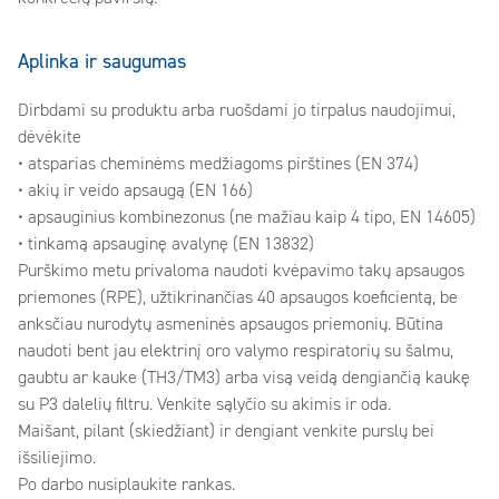
Aplinka ir saugumas
Dirbdami su produktu arba ruošdami jo tirpalus naudojimui,
dėvėkite
• atsparias cheminėms medžiagoms pirštines (EN 374)
• akių ir veido apsaugą (EN 166)
• apsauginius kombinezonus (ne mažiau kaip 4 tipo, EN 14605)
• tinkamą apsauginę avalynę (EN 13832)
Purškimo metu privaloma naudoti kvėpavimo takų apsaugos
priemones (RPE), užtikrinančias 40 apsaugos koeficientą, be
anksčiau nurodytų asmeninės apsaugos priemonių. Būtina
naudoti bent jau elektrinį oro valymo respiratorių su šalmu,
gaubtu ar kauke (TH3/TM3) arba visą veidą dengiančią kaukę
su P3 dalelių filtru. Venkite sąlyčio su akimis ir oda.
Maišant, pilant (skiedžiant) ir dengiant venkite purslų bei
išsiliejimo.
Po darbo nusiplaukite rankas.