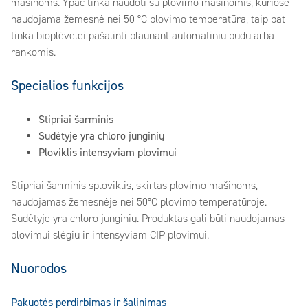
mašinoms. Ypač tinka naudoti su plovimo mašinomis, kuriose
naudojama žemesnė nei 50 °C plovimo temperatūra, taip pat
tinka bioplėvelei pašalinti plaunant automatiniu būdu arba
rankomis.
Specialios funkcijos
Stipriai šarminis
Sudėtyje yra chloro junginių
Ploviklis intensyviam plovimui
Stipriai šarminis sploviklis, skirtas plovimo mašinoms,
naudojamas žemesnėje nei 50°C plovimo temperatūroje.
Sudėtyje yra chloro junginių. Produktas gali būti naudojamas
plovimui slėgiu ir intensyviam CIP plovimui.
Nuorodos
Pakuotės perdirbimas ir šalinimas