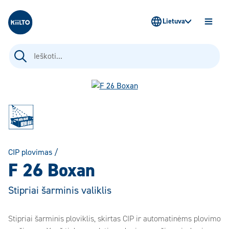
Kiilto Lietuva
Lietuva
ATIDAR
MENIU
Ieškoti:
CIP plovimas
/
F 26 Boxan
Stipriai šarminis valiklis
Stipriai šarminis ploviklis, skirtas CIP ir automatinėms plovimo