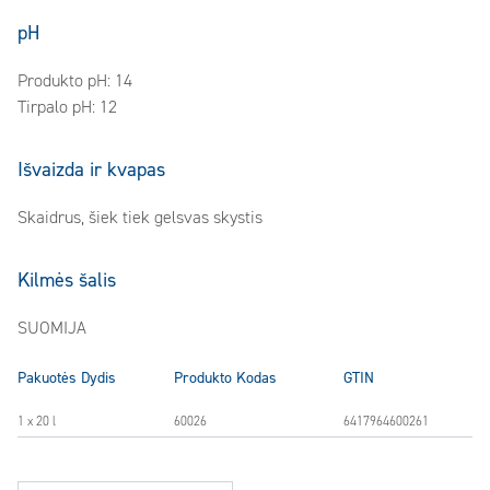
pH
Produkto pH: 14
Tirpalo pH: 12
Išvaizda ir kvapas
Skaidrus, šiek tiek gelsvas skystis
Kilmės šalis
SUOMIJA
Pakuotės Dydis
Produkto Kodas
GTIN
1 x 20 l
60026
6417964600261