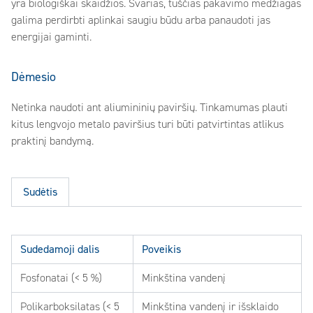
yra biologiškai skaidžios. Švarias, tuščias pakavimo medžiagas
galima perdirbti aplinkai saugiu būdu arba panaudoti jas
energijai gaminti.
Dėmesio
Netinka naudoti ant aliumininių paviršių. Tinkamumas plauti
kitus lengvojo metalo paviršius turi būti patvirtintas atlikus
praktinį bandymą.
Sudėtis
Sudedamoji dalis
Poveikis
Fosfonatai (< 5 %)
Minkština vandenį
Polikarboksilatas (< 5
Minkština vandenį ir išsklaido