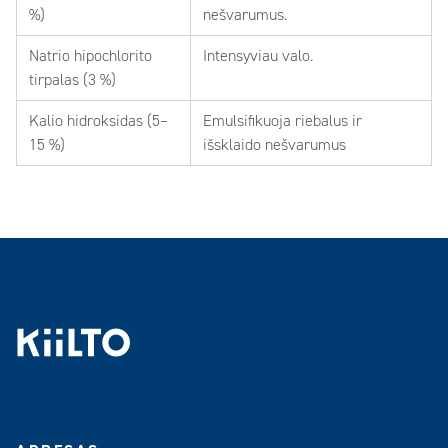
%)
nešvarumus.
Natrio hipochlorito
Intensyviau valo.
tirpalas (3 %)
Kalio hidroksidas (5–
Emulsifikuoja riebalus ir
15 %)
išsklaido nešvarumus