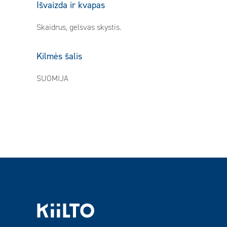
Išvaizda ir kvapas
Skaidrus, gelsvas skystis.
Kilmės šalis
SUOMIJA