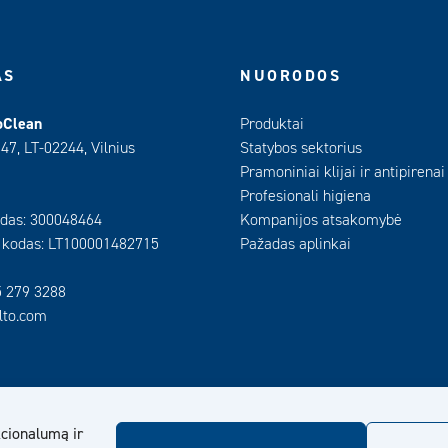
AS
NUORODOS
oClean
Produktai
 47, LT-02244, Vilnius
Statybos sektorius
Pramoniniai klijai ir antipirenai
Profesionali higiena
das: 300048464
Kompanijos atsakomybė
 kodas: LT100001482715
Pažadas aplinkai
5 279 3288
ilto.com
cionalumą ir