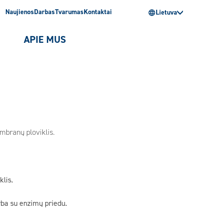
Naujienos
Darbas
Tvarumas
Kontaktai
Lietuva
I
APIE MUS
mbranų ploviklis.
lis.
rba su enzimų priedu.