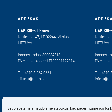
ADRESAS
ADRES
UAB Kiilto Lietuva
UAB Kiilt
Kirtimų g. 47, LT-02244, Vilnius
Kirtimų g.
LIETUVA
LIETUVA
Įmonės kodas: 300034518
Įmonės ko
PVM mok. kodas: LT100001127814
PVM mok.
Tel. +370 5 264 0661
Tel. +370 
kiilto.lt@kiilto.com
info.lt@ki
Savo svetainėje naudojame slapukus, kad pagerintume jos funk