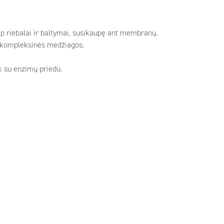
aip riebalai ir baltymai, susikaupę ant membranų.
 kompleksinės medžiagos.
k su enzimų priedu.