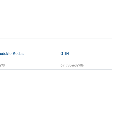
odukto Kodas
GTIN
290
6417964602906