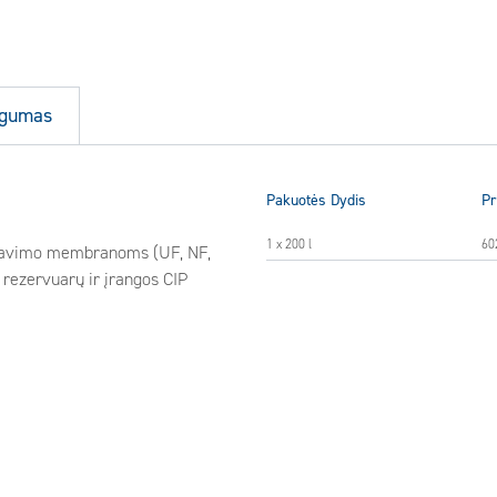
augumas
Pakuotės Dydis
Pr
1 x 200 l
60
ltravimo membranoms (UF, NF,
 rezervuarų ir įrangos CIP