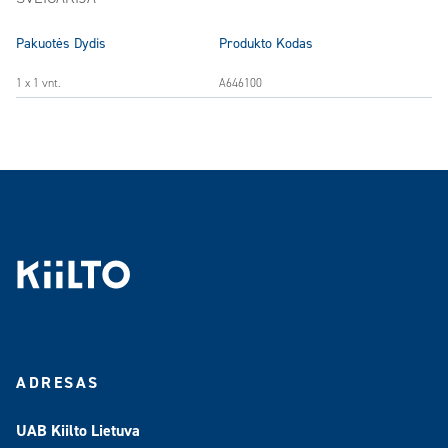
Pakuotės Dydis
Produkto Kodas
1 x 1 vnt.
A646100
ADRESAS
UAB Kiilto Lietuva