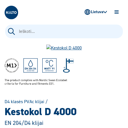
Kiilto Lietuva
Lietuva
ATIDAR
MENIU
Ieškoti:
D4 klasės PVAc klijai
/
Kestokol D 4000
EN 204/D4 klijai