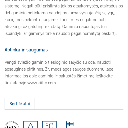
sistemą. Negali būti prisiimta jokios atsakomybės, atsiradusios
dėl gaminio netinkamo naudojimo arba vyraujančių sąlygų,
kurių mes nekontroliuojame. Todėl mes negalime būti
atsakingi už galutinį rezultatą. Gaminio naudotojas turi
išbandyti, ar gaminys tinka naudoti pagal numatytą paskirtį.
Aplinka ir saugumas
Vengti šviežio gaminio tiesioginio sąlyčio su oda, naudoti
apsaugines pirštines. Žr. medžiagos saugos duomenų lapą.
Informacijos apie gaminio ir pakuotės išmetimą ieškokite
tinklalapyje www.kiilto.com.
Sertifikatai