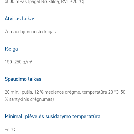
5000 mPas (pagal Brukfildą, RVT +20 °C)
Atviras laikas
Žr. naudojimo instrukcijas.
Išeiga
150–250 g/m²
Spaudimo laikas
20 min. (pušis, 12 % medienos drėgmė, temperatūra 20 °C, 50
% santykinis drėgnumas)
Minimali plėvelės susidarymo temperatūra
+6 °C