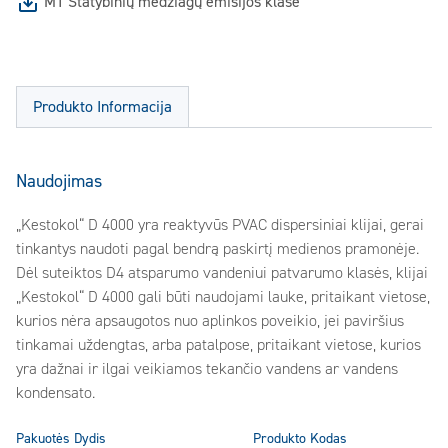
M1 Statybinių medžiagų emisijos klasė
Produkto Informacija
Naudojimas
„Kestokol“ D 4000 yra reaktyvūs PVAC dispersiniai klijai, gerai
tinkantys naudoti pagal bendrą paskirtį medienos pramonėje.
Dėl suteiktos D4 atsparumo vandeniui patvarumo klasės, klijai
„Kestokol“ D 4000 gali būti naudojami lauke, pritaikant vietose,
kurios nėra apsaugotos nuo aplinkos poveikio, jei paviršius
tinkamai uždengtas, arba patalpose, pritaikant vietose, kurios
yra dažnai ir ilgai veikiamos tekančio vandens ar vandens
kondensato.
Pakuotės Dydis
Produkto Kodas