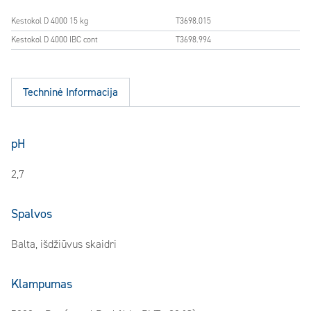
Kestokol D 4000 15 kg
T3698.015
Kestokol D 4000 IBC cont
T3698.994
Techninė Informacija
pH
2,7
Spalvos
Balta, išdžiūvus skaidri
Klampumas