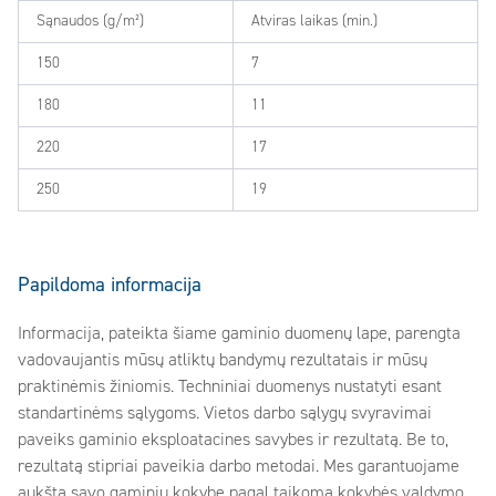
Sąnaudos (g/m²)
Atviras laikas (min.)
150
7
180
11
220
17
250
19
Papildoma informacija
Informacija, pateikta šiame gaminio duomenų lape, parengta
vadovaujantis mūsų atliktų bandymų rezultatais ir mūsų
praktinėmis žiniomis. Techniniai duomenys nustatyti esant
standartinėms sąlygoms. Vietos darbo sąlygų svyravimai
paveiks gaminio eksploatacines savybes ir rezultatą. Be to,
rezultatą stipriai paveikia darbo metodai. Mes garantuojame
aukštą savo gaminių kokybę pagal taikomą kokybės valdymo