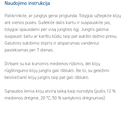
Naudojimo instrukcija
Patikrinkite, ar jungtys gerai priglunda. Tolygiai užtepkite klijų
ant vienos pusės. Sudėkite dalis kartu ir suspauskite jas,
tolygiai spausdami per visą jungties ilgį. Jungtis galima
suspausti šaltu ar karštu būdu, taip pat aukšto dažnio presu.
Galutinis sukibimo stipris ir atsparumas vandeniui
pasiekiamas per 7 dienas.
Dirbant su kai kuriomis medienos rūšimis, dėl klijų
rūgštingumo klijų jungtis gali išblukti. Be to, su geležimi
besiliečianti klijų jungtis taip pat gali išblukti.
Sąnaudos lemia klijų atvirą laiką kaip nurodyta (pušis 12 %
medienos drėgmė, 20 °C, 50 % santykinis drėgnumas):