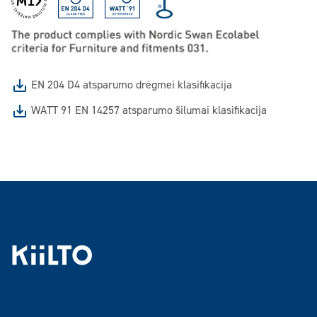
EN 204 D4 atsparumo drėgmei klasifikacija
WATT 91 EN 14257 atsparumo šilumai klasifikacija