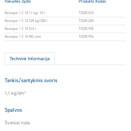
Pakuotės Dydis
Produkto Kodas
Kestopur 1 C 10 11 kg/ 10 l
T2335.010
Kestopur 1 C 10 220 kg/200 l
T2335.200
Kestopur 1 C 10 3/4 l
T2335.935
Kestopur 1 C 10 IBC cont
T2335.994
Techninė Informacija
Tankis/santykinis svoris
1,1 kg/dm³
Spalvos
Šviesiai ruda