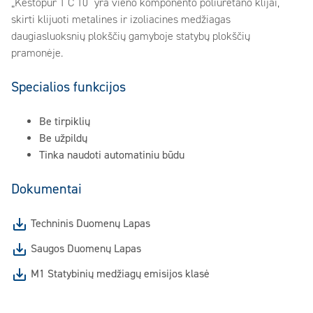
„Kestopur 1 C 10“ yra vieno komponento poliuretano klijai,
skirti klijuoti metalines ir izoliacines medžiagas
daugiasluoksnių plokščių gamyboje statybų plokščių
pramonėje.
Specialios funkcijos
Be tirpiklių
Be užpildų
Tinka naudoti automatiniu būdu
Dokumentai
Techninis Duomenų Lapas
Saugos Duomenų Lapas
M1 Statybinių medžiagų emisijos klasė