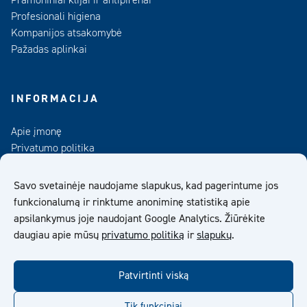
Pramoniniai klijai ir antipirenai
Profesionali higiena
Kompanijos atsakomybė
Pažadas aplinkai
INFORMACIJA
Apie įmonę
Privatumo politika
Kontaktai
Duomenų bankas
Savo svetainėje naudojame slapukus, kad pagerintume jos
funkcionalumą ir rinktume anoniminę statistiką apie
UAB „Kiilto Lietuva“ Bendrosios Pardavimo Sąlygos
apsilankymus joje naudojant Google Analytics. Žiūrėkite
daugiau apie mūsų
privatumo politiką
ir
slapukų
.
facebook
twitter
linkedin
youtube
Patvirtinti viską
Tik funkciniai