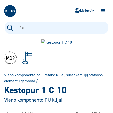
Kiilto Lietuva
Lietuva
ATIDAR
MENIU
Ieškoti:
Vieno komponento poliuretano klijai, surenkamųjų statybos
elementų gamybai
/
Kestopur 1 C 10
Vieno komponento PU klijai