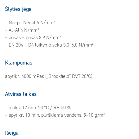
Šlyties jėga
– Ner.pl–Ner.pl 6 N/mm²
– Al–Al 4 N/mm²
– bukas – bukas 8,9 N/mm²
– EN 204 – D4 laikymo seka 5,0–6,0 N/mm²
Klampumas
apytikr. 4000 mPas („Brookfield“ RVT 20°C)
Atviras laikas
– maks. 12 min. 23 °C / RH 50 %
– apytikr. 10 min. purškiama vandens, 5–10 g/m²
Išeiga