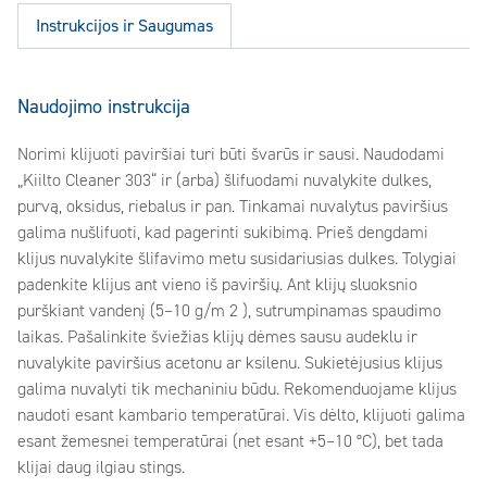
Instrukcijos ir Saugumas
Naudojimo instrukcija
Norimi klijuoti paviršiai turi būti švarūs ir sausi. Naudodami
„Kiilto Cleaner 303“ ir (arba) šlifuodami nuvalykite dulkes,
purvą, oksidus, riebalus ir pan. Tinkamai nuvalytus paviršius
galima nušlifuoti, kad pagerinti sukibimą. Prieš dengdami
klijus nuvalykite šlifavimo metu susidariusias dulkes. Tolygiai
padenkite klijus ant vieno iš paviršių. Ant klijų sluoksnio
purškiant vandenį (5–10 g/m 2 ), sutrumpinamas spaudimo
laikas. Pašalinkite šviežias klijų dėmes sausu audeklu ir
nuvalykite paviršius acetonu ar ksilenu. Sukietėjusius klijus
galima nuvalyti tik mechaniniu būdu. Rekomenduojame klijus
naudoti esant kambario temperatūrai. Vis dėlto, klijuoti galima
esant žemesnei temperatūrai (net esant +5–10 °C), bet tada
klijai daug ilgiau stings.