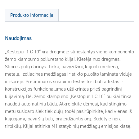
Produkto Informacija
Naudojimas
„Kestopur 1 C 10“ yra drėgmėje stingstantys vieno komponento
žemo klampumo poliuretano klijai. Kietėja nuo drėgmės.
Stiprus putų darinys. Tinka, pavyzdžiui, klijuoti medieną,
metalą, izoliacines medžiagas ir stiklo pluošto laminatą viduje
ir išorėje. Preliminarus sukibimo testas turi būti atliktas ir
konstrukcijos funkcionalumas užtikrintas prieš pagrindinį
klijavimą. Dėl žemo klampumo „Kestopur 1 C 10“ puikiai tinka
naudoti automatiniu būdu. Atkreipkite dėmesį, kad stingimo
metu susidaro šiek tiek dujų, todėl pasirūpinkite, kad vienas iš
klijuojamų paviršių būtų praleidžiantis orą. Sudėtyje nėra
tirpiklių. Klijai atitinka M1 statybinių medžiagų emisijos klasę.