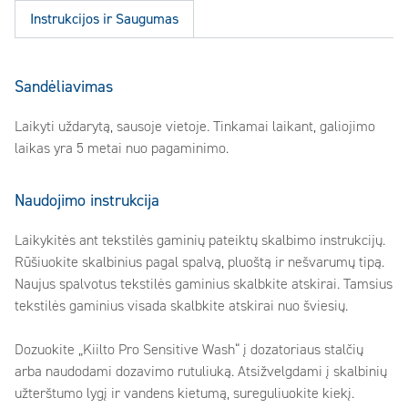
Instrukcijos ir Saugumas
Sandėliavimas
Laikyti uždarytą, sausoje vietoje. Tinkamai laikant, galiojimo
laikas yra 5 metai nuo pagaminimo.
Naudojimo instrukcija
Laikykitės ant tekstilės gaminių pateiktų skalbimo instrukcijų.
Rūšiuokite skalbinius pagal spalvą, pluoštą ir nešvarumų tipą.
Naujus spalvotus tekstilės gaminius skalbkite atskirai. Tamsius
tekstilės gaminius visada skalbkite atskirai nuo šviesių.
Dozuokite „Kiilto Pro Sensitive Wash“ į dozatoriaus stalčių
arba naudodami dozavimo rutuliuką. Atsižvelgdami į skalbinių
užterštumo lygį ir vandens kietumą, sureguliuokite kiekį.