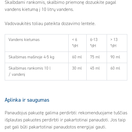
Skalbdami rankomis, skalbimo priemonę dozuokite pagal
vandens kietumą į 10 litrų vandens.
Vadovaukitės toliau pateikta dozavimo lentele.
Vandens kietumas
< 6
6-13
> 13
°dH
°dH
°dH
Skalbimas mašinoje 4-5 kg
60 ml
75 ml
90 ml
Skalbimas rankomis 10 l
30 ml
45 ml
60 ml
/ vandenį
Aplinka ir saugumas
Panaudojus pakuotę galima perdirbti: rekomenduojame tuščias
išplautas pakuotes perdirbti ir pakartotinai panaudoti. Jos taip
pat gali būti pakartotinai panaudotos energijai gauti.