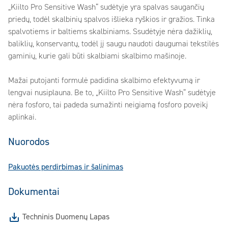
„Kiilto Pro Sensitive Wash“ sudėtyje yra spalvas saugančių
priedų, todėl skalbinių spalvos išlieka ryškios ir gražios. Tinka
spalvotiems ir baltiems skalbiniams. Ssudėtyje nėra dažiklių,
baliklių, konservantų, todėl jį saugu naudoti daugumai tekstilės
gaminių, kurie gali būti skalbiami skalbimo mašinoje.
Mažai putojanti formulė padidina skalbimo efektyvumą ir
lengvai nusiplauna. Be to, „Kiilto Pro Sensitive Wash“ sudėtyje
nėra fosforo, tai padeda sumažinti neigiamą fosforo poveikį
aplinkai.
Nuorodos
Pakuotės perdirbimas ir šalinimas
Dokumentai
Techninis Duomenų Lapas