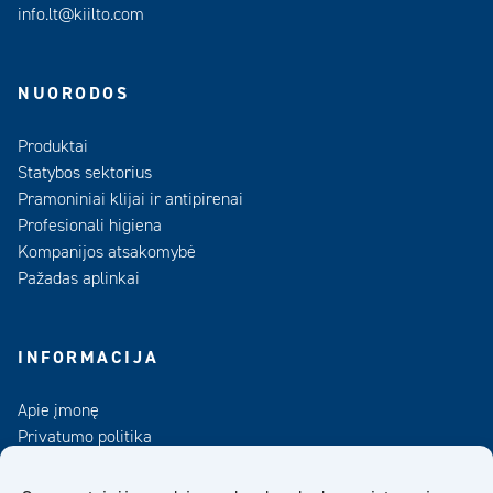
info.lt@kiilto.com
NUORODOS
Produktai
Statybos sektorius
Pramoniniai klijai ir antipirenai
Profesionali higiena
Kompanijos atsakomybė
Pažadas aplinkai
INFORMACIJA
Apie įmonę
Privatumo politika
Kontaktai
Duomenų bankas