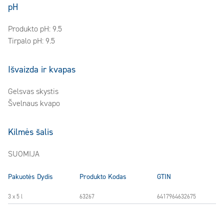
pH
Produkto pH: 9.5
Tirpalo pH: 9.5
Išvaizda ir kvapas
Gelsvas skystis
Švelnaus kvapo
Kilmės šalis
SUOMIJA
Pakuotės Dydis
Produkto Kodas
GTIN
3 x 5 l
63267
6417964632675