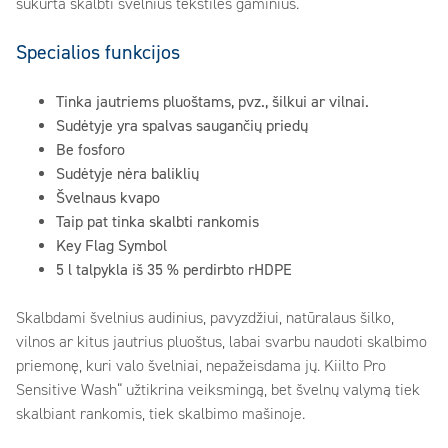
sukurta skalbti švelnius tekstilės gaminius.
Specialios funkcijos
Tinka jautriems pluoštams, pvz., šilkui ar vilnai.
Sudėtyje yra spalvas saugančių priedų
Be fosforo
Sudėtyje nėra baliklių
Švelnaus kvapo
Taip pat tinka skalbti rankomis
Key Flag Symbol
5 l talpykla iš 35 % perdirbto rHDPE
Skalbdami švelnius audinius, pavyzdžiui, natūralaus šilko,
vilnos ar kitus jautrius pluoštus, labai svarbu naudoti skalbimo
priemonę, kuri valo švelniai, nepažeisdama jų. Kiilto Pro
Sensitive Wash“ užtikrina veiksmingą, bet švelnų valymą tiek
skalbiant rankomis, tiek skalbimo mašinoje.