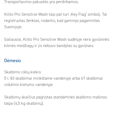
Transportavimo pakuotės yra perdirbamos.
Kiilto Pro Sensitive Wash taip pat turi ‚Key Flag‘ simbolį. Tai
registruotas ženklas, rodantis, kad gaminys pagamintas
Suomijoje.
Galiausiai, Kiilto Pro Sensitive Wash sudėtyje nėra gyvūninės
kilmės medžiagų ir jis nebuvo bandytas su gyvūnais.
Dėmesio
Skalbimo ciklų kiekis:
5 l: 83 skalbimai minkštame vandenyje arba 67 skalbimai
vidutinio kietumo vandenyje
Skalbimų skaičius pagrįstas standartinės skalbimo mašinos
talpa (4,5 kg skalbinių).