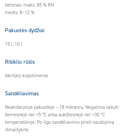
betonas: maks. 85 % RH
medis: 8–12 %
Pakuotės dydžiai
15 l, 10 l
Rišiklio rūšis
Akrilato kopolimeras
Sandėliavimas
Neatidarytoje pakuotėje – 18 mėnesių. Negalima laikyti
žemesnėje nei +5 °C arba aukštesnėje nei +30 °C
temperatūroje. Po ilgo sandėliavimo prieš naudojimą
išmaišykite.