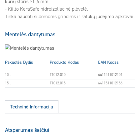
kurių storis > 0,6 mm
- Kiilto KeraSafe hidroizoliacinė plėvelė.
Tinka naudoti šildomoms grindims ir ratukų judėjimo apkrovai.
Mentelės dantytumas
Pakuotės Dydis
Produkto Kodas
EAN Kodas
10 l
T1012.010
6411511012101
15 l
T1012.015
6411511012156
Techninė Informacija
Atsparumas šalčiui