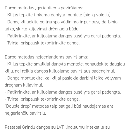
Darbo metodas įgeriantiems paviršiams:
- Klijus tepkite tinkama dantyta mentele (sienų voleliu).
- Dangą klijuokite po trumpo vėdinimo ir per pusę darbinio
laiko, skirto klijavimui drėgnuoju būdu.
- Patikrinkite, ar klijuojama dangos pusė yra gerai padengta.
- Tvirtai prispauskite/pritrinkite dangą.
Darbo metodas neįgeriantiems paviršiams:
- Klijus tepkite smulkiai dantyta mentele, nenaudokite daugiau
klijų, nei reikia dangos klijuojamo paviršiaus padengimui.
- Dangą montuokite, kai klijai pasiekia darbinį laiką vėlyvam
drėgnam klijavimui.
- Patikrinkite, ar klijuojama dangos pusė yra gerai padengta.
- Tvirtai prispauskite/pritrinkite dangą.
"Double drop" metodas taip pat gali būti naudojamas ant
neįgeriančių paviršių.
Pastaba! Grindų dangos su LVT, linoleumu ir tekstile su