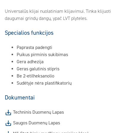
Universalūs klijai nuolatiniam klijavimui. Tinka klijuoti
daugumai grindų dangų, ypač LVT plyteles.
Specialios funkcijos
Paprasta padengti
Puikus pirminis sukibimas
Gera adhezija
Geras galutinis stipris
Be 2-etilheksanolio
Sudėtyje nėra plastifikatorių
Dokumentai
Techninis Duomenų Lapas
Saugos Duomenų Lapas