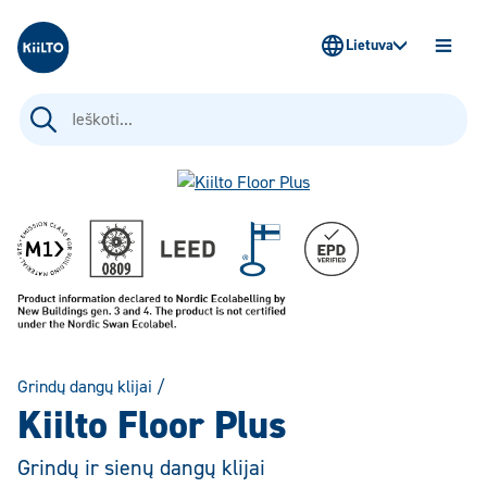
Kiilto Lietuva
Lietuva
ATIDAR
MENIU
Ieškoti:
Grindų dangų klijai
/
Kiilto Floor Plus
Grindų ir sienų dangų klijai