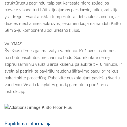
struktūruotu pagrindu, taip pat Kerasafe hidroizoliacijos
plėvelė visada turi būti klijuojamos per darbinį laiką, kai klijai
yra drėgni. Esant aukštai temperatūrai dėl saulės spindulių ar
didelės mechaninės apkrovos, rekomenduojama naudoti Kiilto
Slim 2-jų komponentų poliuretano klijus.
VALYMAS
Šviežias dėmes galima valyti vandeniu. Išdžiūvusios dėmės
turi būti pašalintos mechaniniu būdu. Sudrėkinkite dėmę
stipriu šarminiu valikliu arba ksilenu, palaukite 5–10 minučių ir
švelniai patrinkite paviršių raudonu šlifavimo padu, prireikus
pakartokite procedūrą. Pabaikite nuskalaujant paviršių švariu
vandeniu. Visada laikykitės grindų gamintojo priežiūros
instrukcijų.
Papildoma informacija