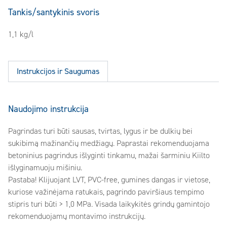
Tankis/santykinis svoris
1,1 kg/l
Instrukcijos ir Saugumas
Naudojimo instrukcija
Pagrindas turi būti sausas, tvirtas, lygus ir be dulkių bei
sukibimą mažinančių medžiagų. Paprastai rekomenduojama
betoninius pagrindus išlyginti tinkamu, mažai šarminiu Kiilto
išlyginamuoju mišiniu.
Pastaba! Klijuojant LVT, PVC-free, gumines dangas ir vietose,
kuriose važinėjama ratukais, pagrindo paviršiaus tempimo
stipris turi būti > 1,0 MPa. Visada laikykitės grindų gamintojo
rekomenduojamų montavimo instrukcijų.