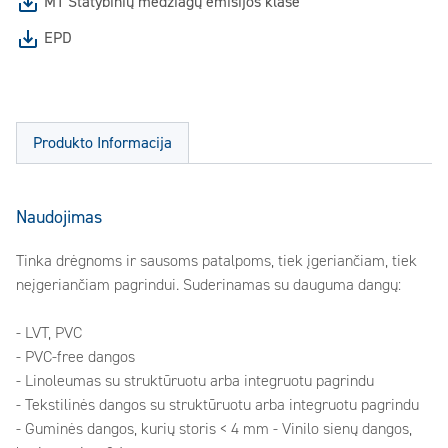
M1 Statybinių medžiagų emisijos klasė
EPD
Produkto Informacija
Naudojimas
Tinka drėgnoms ir sausoms patalpoms, tiek įgeriančiam, tiek
neįgeriančiam pagrindui. Suderinamas su dauguma dangų:
- LVT, PVC
- PVC-free dangos
- Linoleumas su struktūruotu arba integruotu pagrindu
- Tekstilinės dangos su struktūruotu arba integruotu pagrindu
- Guminės dangos, kurių storis < 4 mm - Vinilo sienų dangos,