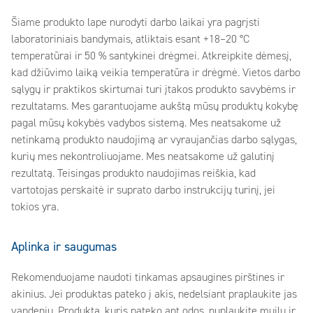
Šiame produkto lape nurodyti darbo laikai yra pagrįsti
laboratoriniais bandymais, atliktais esant +18–20 °C
temperatūrai ir 50 % santykinei drėgmei. Atkreipkite dėmesį,
kad džiūvimo laiką veikia temperatūra ir drėgmė. Vietos darbo
sąlygų ir praktikos skirtumai turi įtakos produkto savybėms ir
rezultatams. Mes garantuojame aukštą mūsų produktų kokybę
pagal mūsų kokybės vadybos sistemą. Mes neatsakome už
netinkamą produkto naudojimą ar vyraujančias darbo sąlygas,
kurių mes nekontroliuojame. Mes neatsakome už galutinį
rezultatą. Teisingas produkto naudojimas reiškia, kad
vartotojas perskaitė ir suprato darbo instrukcijų turinį, jei
tokios yra.
Aplinka ir saugumas
Rekomenduojame naudoti tinkamas apsaugines pirštines ir
akinius. Jei produktas pateko į akis, nedelsiant praplaukite jas
vandeniu. Produktą, kuris pateko ant odos, nuplaukite muilu ir