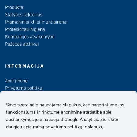
Produktai
Statybos sektorius
Pramoniniai klijai ir antipirenai
Profesionali higiena
Kompanijos atsakomybė
Pažadas aplinkai
INFORMACIJA
Apie įmonę
Privatumo politika
Kontaktai
Duomenų bankas
Savo svetainėje naudojame slapukus, kad pagerintume jos
funkcionalumą ir rinktume anoniminę statistiką apie
UAB „Kiilto Lietuva“ Bendrosios Pardavimo Sąlygos
apsilankymus joje naudojant Google Analytics. Žiūrėkite
daugiau apie mūsų
privatumo politiką
ir
slapukų
.