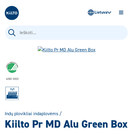
Kiilto Lietuva
Lietuva
ATIDAR
MENIU
Ieškoti:
4080 0002
Indų plovikliai indaplovėms
/
Kiilto Pr MD Alu Green Box