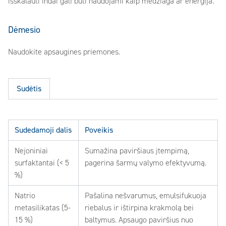
išskalauti indai gali būti naudojami kaip medžiaga ar energija.
Dėmesio
Naudokite apsaugines priemones.
Sudėtis
Sudedamoji dalis
Poveikis
Nejoniniai
Sumažina paviršiaus įtempimą,
surfaktantai (< 5
pagerina šarmų valymo efektyvumą.
%)
Natrio
Pašalina nešvarumus, emulsifukuoja
metasilikatas (5-
riebalus ir ištirpina krakmolą bei
15 %)
baltymus. Apsaugo paviršius nuo