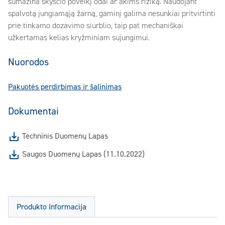
sumažina skysčio poveikį odai ar akims riziką. Naudojant
spalvotą jungiamąją žarną, gaminį galima nesunkiai pritvirtinti
prie tinkamo dozavimo siurblio, taip pat mechaniškai
užkertamas kelias kryžminiam sujungimui.
Nuorodos
Pakuotės perdirbimas ir šalinimas
Dokumentai
Techninis Duomenų Lapas
Saugos Duomenų Lapas (11.10.2022)
Produkto Informacija