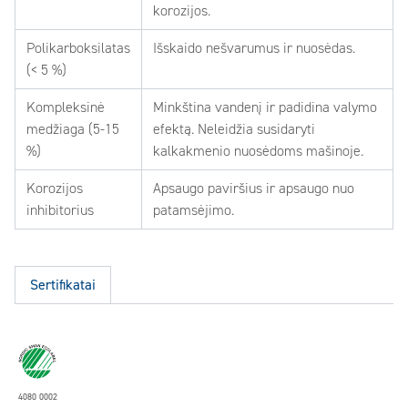
korozijos.
Polikarboksilatas
Išskaido nešvarumus ir nuosėdas.
(< 5 %)
Kompleksinė
Minkština vandenį ir padidina valymo
medžiaga (5-15
efektą. Neleidžia susidaryti
%)
kalkakmenio nuosėdoms mašinoje.
Korozijos
Apsaugo paviršius ir apsaugo nuo
inhibitorius
patamsėjimo.
Sertifikatai
4080 0002