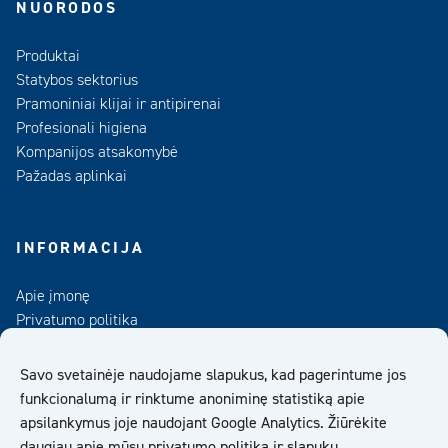
NUORODOS
Produktai
Statybos sektorius
Pramoniniai klijai ir antipirenai
Profesionali higiena
Kompanijos atsakomybė
Pažadas aplinkai
INFORMACIJA
Apie įmonę
Privatumo politika
Kontaktai
Duomenų bankas
Savo svetainėje naudojame slapukus, kad pagerintume jos
funkcionalumą ir rinktume anoniminę statistiką apie
UAB „Kiilto Lietuva“ Bendrosios Pardavimo Sąlygos
apsilankymus joje naudojant Google Analytics. Žiūrėkite
daugiau apie mūsų
privatumo politiką
ir
slapukų
.