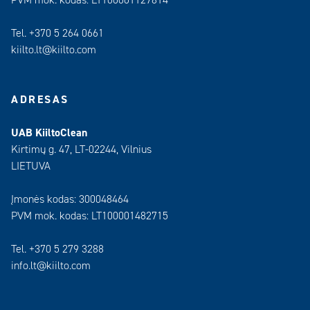
PVM mok. kodas: LT100001127814
Tel. +370 5 264 0661
kiilto.lt@kiilto.com
ADRESAS
UAB KiiltoClean
Kirtimų g. 47, LT-02244, Vilnius
LIETUVA
Įmonės kodas: 300048464
PVM mok. kodas: LT100001482715
Tel. +370 5 279 3288
info.lt@kiilto.com