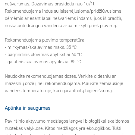
nešvarumus. Dozavimas prasideda nuo 1g/1l.
Rekomenduojama indus su įsisenėjusioms/pridžiūvusioms
dėmėmis ar esant labai nešvariems indams, juos iš pradžių
nuskalauti drungnu vandeniu arba mirkyti prieš plovimą.
Rekomenduojama plovimo temperatūra:
- mirkymas/skalavimas maks. 35 °C
- pagrindinis plovimas apytiksliai 60 °C
- galutinis skalavimas apytiksliai 85 °C
Naudokite rekomenduojamas dozes. Venkite didesnių ar
mažesnių dozių, nei rekomenduojama. Plaukite žemiausioje
vandens temperatūroje, kuri garantuotų higieniškumą.
Aplinka ir saugumas
Paviršinio aktyvumo medžiagos lengvai biologiškai skaidomos
nuotekas valyklose. Kitos medžiagos yra ekologiškos. Tušti