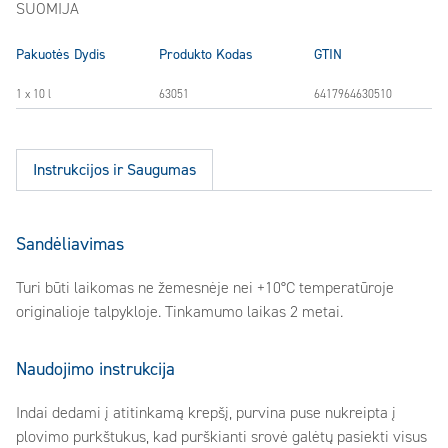
SUOMIJA
Pakuotės Dydis
Produkto Kodas
GTIN
1 x 10 l
63051
6417964630510
Instrukcijos ir Saugumas
Sandėliavimas
Turi būti laikomas ne žemesnėje nei +10°C temperatūroje
originalioje talpykloje. Tinkamumo laikas 2 metai.
Naudojimo instrukcija
Indai dedami į atitinkamą krepšį, purvina puse nukreipta į
plovimo purkštukus, kad purškianti srovė galėtų pasiekti visus