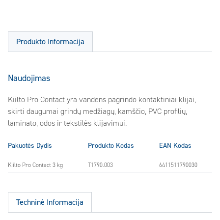
Produkto Informacija
Naudojimas
Kiilto Pro Contact yra vandens pagrindo kontaktiniai klijai,
skirti daugumai grindų medžiagų, kamščio, PVC profilių,
laminato, odos ir tekstilės klijavimui.
Pakuotės Dydis
Produkto Kodas
EAN Kodas
Kiilto Pro Contact 3 kg
T1790.003
6411511790030
Techninė Informacija