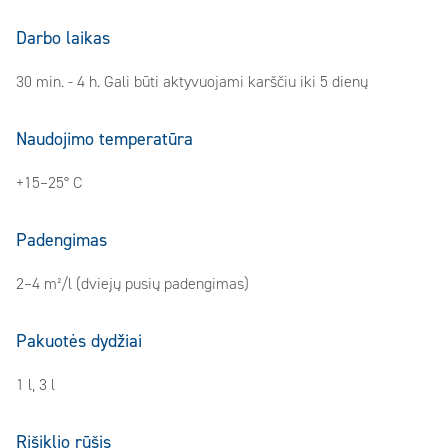
Darbo laikas
30 min. - 4 h. Gali būti aktyvuojami karščiu iki 5 dienų
Naudojimo temperatūra
+15–25° C
Padengimas
2–4 m²/l (dviejų pusių padengimas)
Pakuotės dydžiai
1 l, 3 l
Rišiklio rūšis