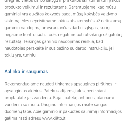
drėgmė. Vietos darbo sąlygų ir praktikos skirtumai turi įtakos
produkto veikimui ir rezultatams. Garantuojame, kad mūsų
gaminiai yra aukštos kokybės pagal mūsų kokybės valdymo
sistemą. Mes neprisiimame jokios atsakomybės už netinkamą
gaminio naudojimą ar vyraujančias darbo sąlygas, kurių
negalime kontroliuoti. Todėl negalime būti atsakingi už galutinį
rezultatą. Teisingas gaminio naudojimas reiškia, kad
naudotojas perskaitė ir susipažino su darbo instrukcijų, jei
tokių yra, turiniu.
Aplinka ir saugumas
Rekomenduojame naudoti tinkamas apsaugines pirštines ir
apsauginius akinius. Patekus klijams į akis, nedelsiant
praplaukite jas vandeniu. Klijai, patekę ant odos, plaunami
vandeniu su muilu. Daugiau informacijos rasite saugos
duomenų lape. Apie gaminio ir pakuotės šalinimą informacijos
galima rasti adresu www.kiilto.lt.