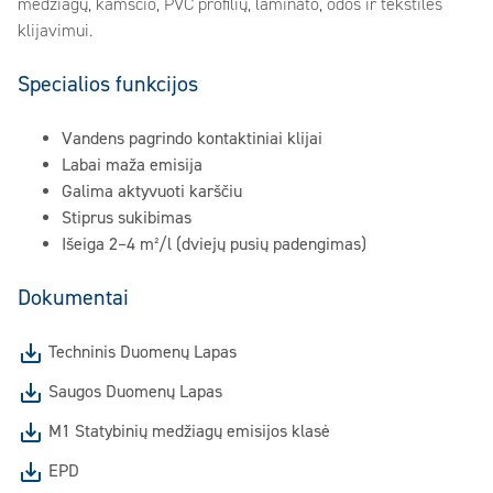
medžiagų, kamščio, PVC profilių, laminato, odos ir tekstilės
klijavimui.
Specialios funkcijos
Vandens pagrindo kontaktiniai klijai
Labai maža emisija
Galima aktyvuoti karščiu
Stiprus sukibimas
Išeiga 2–4 m²/l (dviejų pusių padengimas)
Dokumentai
Techninis Duomenų Lapas
Saugos Duomenų Lapas
M1 Statybinių medžiagų emisijos klasė
EPD