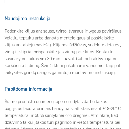
Naudojimo instrukcija
Padenkite klijus ant sauso, tvirto, švaraus ir lygaus paviršiaus.
Voleliu, teptuku arba dantyta mentele gausiai paskleiskite
klijus ant abiejų paviršių. Klijams išdžiūvus, sudėkite detales į
vietą ir stipriai prispauskite jas vieną prie kitos. Kontakto
susidarymo laikas yra 30 min. - 4 val. Gali būti aktyvuojami
karščiu iki 5 dienų. Švieži klijai pašalinami vandeniu. Taip pat
laikykitės grindų dangos gamintojo montavimo instrukcijų.
Papildoma informacija
Šiame produkto duomenų lape nurodytas darbo laikas
pagrįstas laboratoriniais bandymais, atliktais esant +18-20° C
temperatūrai ir 50 % santykinei oro drėgmei. Atminkite, kad
džiūvimo laikui įtakos turi pagrindo ir vietos temperatūra bei