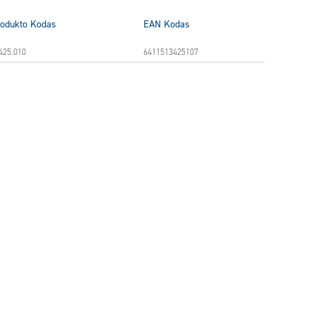
odukto Kodas
EAN Kodas
425.010
6411513425107