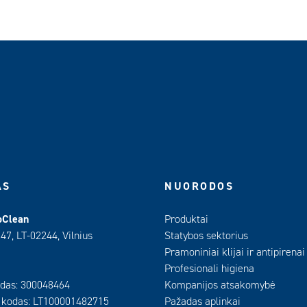
AS
NUORODOS
oClean
Produktai
 47, LT-02244, Vilnius
Statybos sektorius
Pramoniniai klijai ir antipirenai
Profesionali higiena
das: 300048464
Kompanijos atsakomybė
 kodas: LT100001482715
Pažadas aplinkai