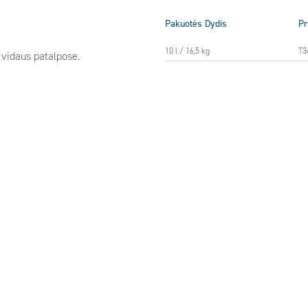
Pakuotės Dydis
Pr
10 l / 16,5 kg
T3
 vidaus patalpose.