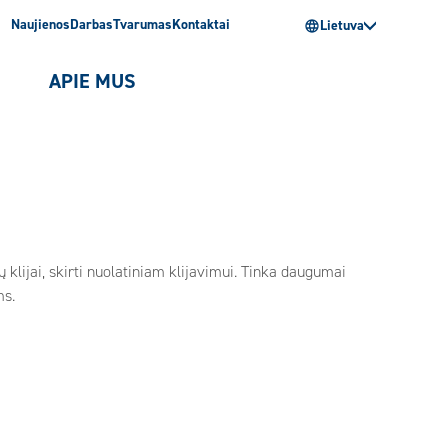
Naujienos
Darbas
Tvarumas
Kontaktai
Lietuva
I
APIE MUS
 klijai, skirti nuolatiniam klijavimui. Tinka daugumai
ms.