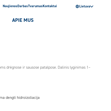
Naujienos
Darbas
Tvarumas
Kontaktai
Lietuva
I
APIE MUS
oms drėgnose ir sausose patalpose. Dalinis lyginimas 1–
ma dengti hidroizoliacija