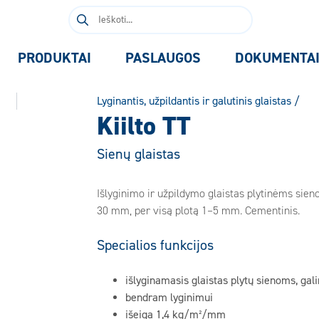
Ieškoti:
PRODUKTAI
PASLAUGOS
DOKUMENTA
Lyginantis, užpildantis ir galutinis glaistas
/
Kiilto TT
Sienų glaistas
Išlyginimo ir užpildymo glaistas plytinėms sien
30 mm, per visą plotą 1–5 mm. Cementinis.
Specialios funkcijos
išlyginamasis glaistas plytų sienoms, gali
bendram lyginimui
išeiga 1,4 kg/m²/mm