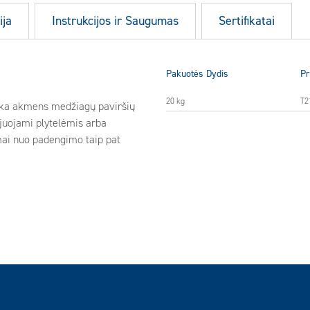
ija
Instrukcijos ir Saugumas
Sertifikatai
Pakuotės Dydis
Pr
20 kg
T2
Tinka akmens medžiagų paviršių
lijuojami plytelėmis arba
mai nuo padengimo taip pat