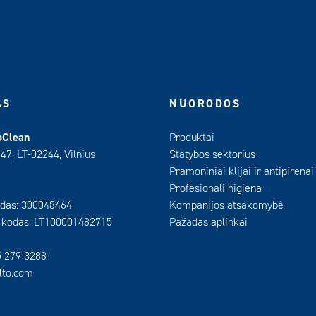
AS
NUORODOS
oClean
Produktai
 47, LT-02244, Vilnius
Statybos sektorius
Pramoniniai klijai ir antipirenai
Profesionali higiena
das: 300048464
Kompanijos atsakomybė
 kodas: LT100001482715
Pažadas aplinkai
5 279 3288
ilto.com