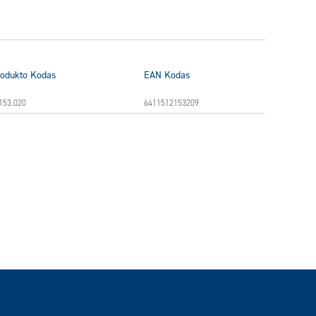
odukto Kodas
EAN Kodas
153.020
6411512153209