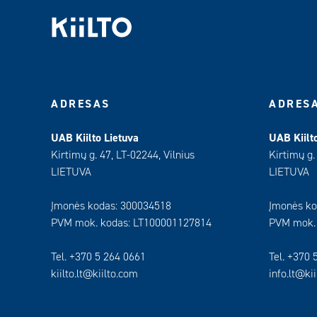
ADRESAS
ADRES
UAB Kiilto Lietuva
UAB Kiilt
Kirtimų g. 47, LT-02244, Vilnius
Kirtimų g.
LIETUVA
LIETUVA
Įmonės kodas: 300034518
Įmonės ko
PVM mok. kodas: LT100001127814
PVM mok.
Tel. +370 5 264 0661
Tel. +370 
kiilto.lt@kiilto.com
info.lt@ki