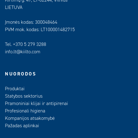
Kirtimų g. 47, LT-02244, Vilnius
LIETUVA
Įmonės kodas: 300048464
PVM mok. kodas: LT100001482715
Tel. +370 5 279 3288
info.lt@kiilto.com
NUORODOS
Produktai
Statybos sektorius
Pramoniniai klijai ir antipirenai
Profesionali higiena
Kompanijos atsakomybė
Pažadas aplinkai