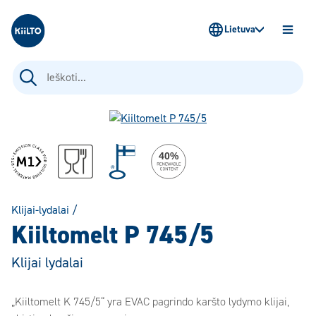
Kiilto Lietuva
Lietuva
ATIDAR
MENIU
Ieškoti:
Klijai-lydalai
/
Kiiltomelt P 745/5
Klijai lydalai
„Kiiltomelt K 745/5“ yra EVAC pagrindo karšto lydymo klijai,