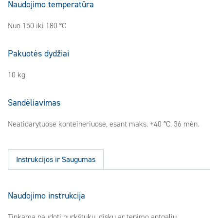
Naudojimo temperatūra
Nuo 150 iki 180 °C
Pakuotės dydžiai
10 kg
Sandėliavimas
Neatidarytuose konteineriuose, esant maks. +40 °C, 36 mėn.
Instrukcijos ir Saugumas
Naudojimo instrukcija
Tinkama naudoti purkštuku, disku ar tepimo antgaliu.