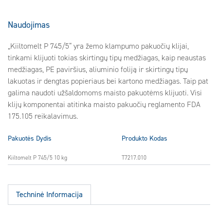
Naudojimas
„Kiiltomelt P 745/5“ yra žemo klampumo pakuočių klijai,
tinkami klijuoti tokias skirtingų tipų medžiagas, kaip neaustas
medžiagas, PE paviršius, aliuminio foliją ir skirtingų tipų
lakuotas ir dengtas popieriaus bei kartono medžiagas. Taip pat
galima naudoti užšaldomoms maisto pakuotėms klijuoti. Visi
klijų komponentai atitinka maisto pakuočių reglamento FDA
175.105 reikalavimus.
Pakuotės Dydis
Produkto Kodas
Kiiltomelt P 745/5 10 kg
T7217.010
Techninė Informacija