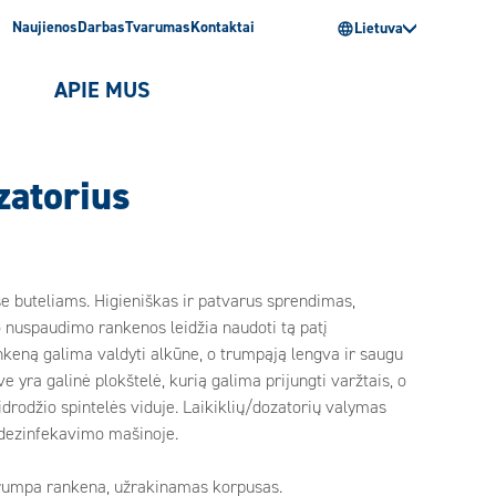
Naujienos
Darbas
Tvarumas
Kontaktai
Lietuva
I
APIE MUS
zatorius
nse buteliams. Higieniškas ir patvarus sprendimas,
o nuspaudimo rankenos leidžia naudoti tą patį
 rankeną galima valdyti alkūne, o trumpąją lengva ir saugu
 yra galinė plokštelė, kurią galima prijungti varžtais, o
idrodžio spintelės viduje. Laikiklių/dozatorių valymas
 dezinfekavimo mašinoje.
 trumpa rankena, užrakinamas korpusas.