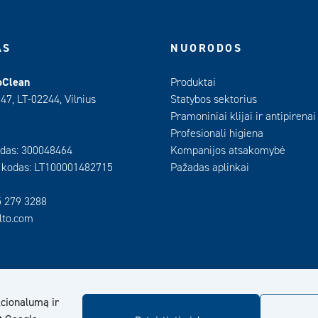
AS
NUORODOS
oClean
Produktai
 47, LT-02244, Vilnius
Statybos sektorius
Pramoniniai klijai ir antipirenai
Profesionali higiena
das: 300048464
Kompanijos atsakomybė
 kodas: LT100001482715
Pažadas aplinkai
5 279 3288
ilto.com
cionalumą ir