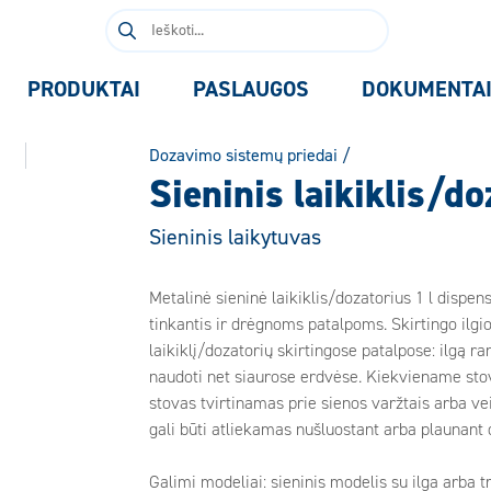
Ieškoti:
PRODUKTAI
PASLAUGOS
DOKUMENTA
Dozavimo sistemų priedai
/
Sieninis laikiklis/do
Sieninis laikytuvas
Metalinė sieninė laikiklis/dozatorius 1 l dispe
tinkantis ir drėgnoms patalpoms. Skirtingo ilgi
laikiklį/dozatorių skirtingose ​​patalpose: ilgą
naudoti net siaurose erdvėse. Kiekviename stove
stovas tvirtinamas prie sienos varžtais arba ve
gali būti atliekamas nušluostant arba plaunant
Galimi modeliai: sieninis modelis su ilga arba