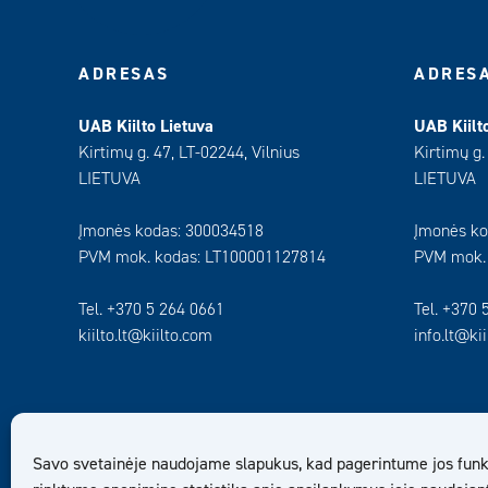
ADRESAS
ADRES
UAB Kiilto Lietuva
UAB Kiilt
Kirtimų g. 47, LT-02244, Vilnius
Kirtimų g.
LIETUVA
LIETUVA
Įmonės kodas: 300034518
Įmonės ko
PVM mok. kodas: LT100001127814
PVM mok.
Tel. +370 5 264 0661
Tel. +370 
kiilto.lt@kiilto.com
info.lt@ki
Savo svetainėje naudojame slapukus, kad pagerintume jos funk