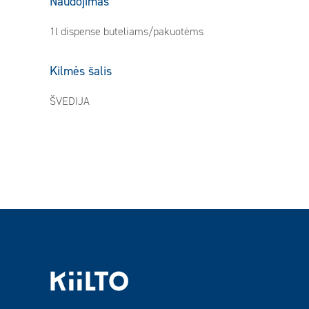
Naudojimas
1l dispense buteliams/pakuotėms
Kilmės šalis
ŠVEDIJA