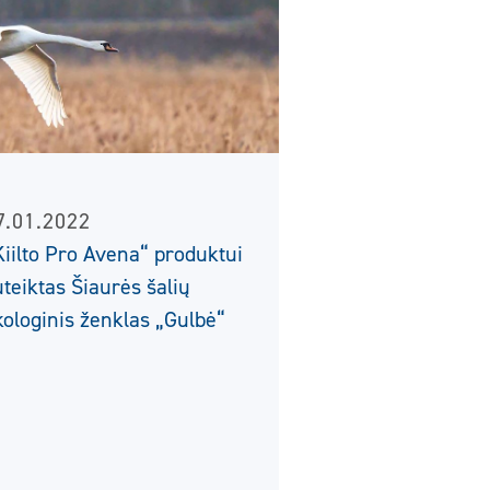
7.01.2022
Kiilto Pro Avena“ produktui
uteiktas Šiaurės šalių
kologinis ženklas „Gulbė“