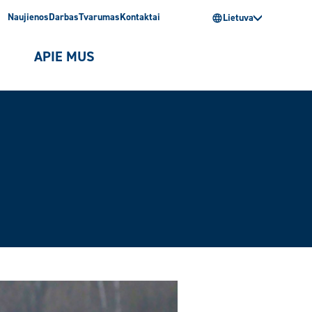
Naujienos
Darbas
Tvarumas
Kontaktai
Lietuva
I
APIE MUS