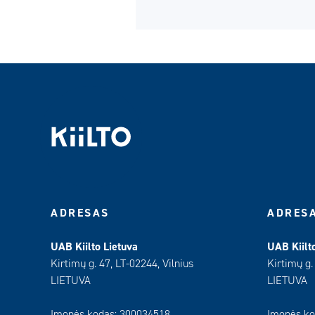
ADRESAS
ADRES
UAB Kiilto Lietuva
UAB Kiilt
Kirtimų g. 47, LT-02244, Vilnius
Kirtimų g.
LIETUVA
LIETUVA
Įmonės kodas: 300034518
Įmonės ko