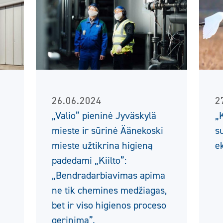
26.06.2024
2
„Valio” pieninė Jyväskylä
„
mieste ir sūrinė Äänekoski
s
mieste užtikrina higieną
e
padedami „Kiilto”:
„Bendradarbiavimas apima
ne tik chemines medžiagas,
bet ir viso higienos proceso
gerinimą”.