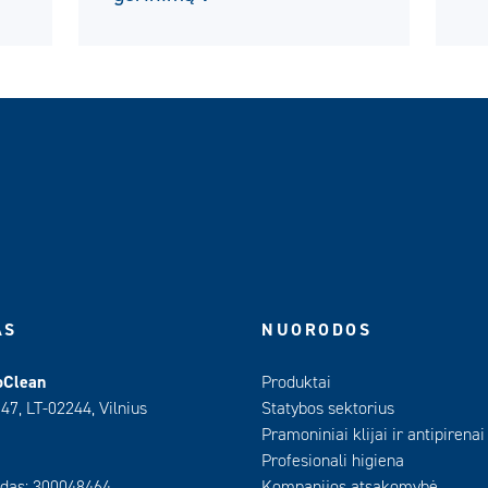
AS
NUORODOS
oClean
Produktai
 47, LT-02244, Vilnius
Statybos sektorius
Pramoniniai klijai ir antipirenai
Profesionali higiena
das: 300048464
Kompanijos atsakomybė