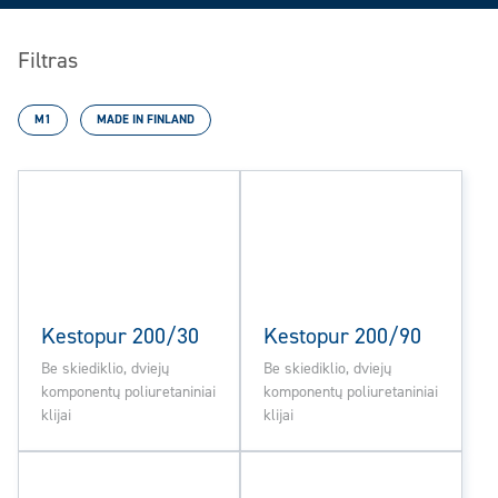
Filtras
M1
MADE IN FINLAND
Kestopur 200/30
Kestopur 200/90
Be skiediklio, dviejų
Be skiediklio, dviejų
komponentų poliuretaniniai
komponentų poliuretaniniai
klijai
klijai