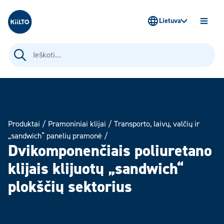
Kiilto Lietuva
Lietuva
ATIDAR
MENIU
Ieškoti:
Produktai
/
Pramoniniai klijai
/
Transporto, laivų, valčių ir
„sandwich“ panelių pramonė
/
Dvikomponenčiais poliuretano
klijais klijuotų „sandwich“
plokščių sektorius