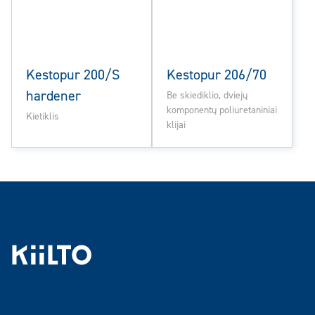
Kestopur 200/S
Kestopur 206/70
hardener
Be skiediklio, dviejų
komponentų poliuretaniniai
Kietiklis
klijai