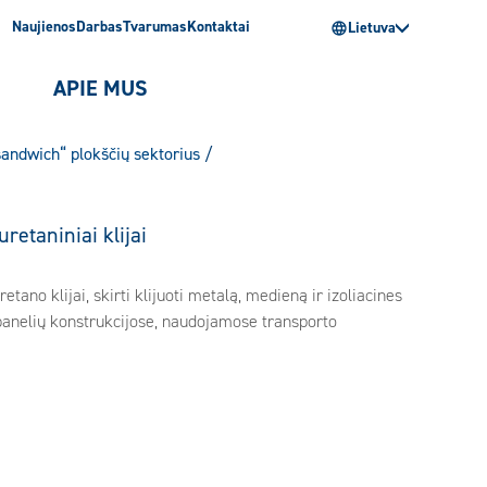
Naujienos
Darbas
Tvarumas
Kontaktai
Lietuva
I
APIE MUS
sandwich“ plokščių sektorius
/
retaniniai klijai
ano klijai, skirti klijuoti metalą, medieną ir izoliacines
anelių konstrukcijose, naudojamose transporto