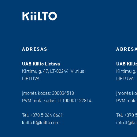
ADRESAS
ADRES
UAB Kiilto Lietuva
UAB Kiilt
Kirtimų g. 47, LT-02244, Vilnius
Kirtimų g.
LIETUVA
LIETUVA
Įmonės kodas: 300034518
Įmonės ko
PVM mok. kodas: LT100001127814
PVM mok.
Tel. +370 5 264 0661
Tel. +370 
kiilto.lt@kiilto.com
info.lt@ki