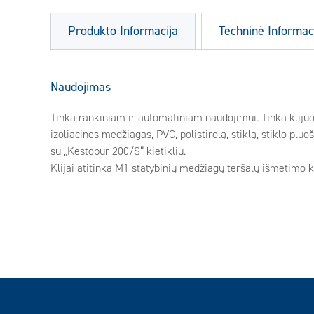
Produkto Informacija
Techninė Informac
Naudojimas
Tinka rankiniam ir automatiniam naudojimui. Tinka klijuo
izoliacines medžiagas, PVC, polistirolą, stiklą, stiklo plu
su „Kestopur 200/S“ kietikliu.
Klijai atitinka M1 statybinių medžiagų teršalų išmetimo kl