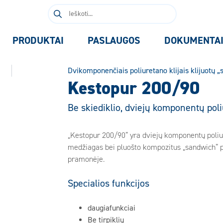
Ieškoti:
PRODUKTAI
PASLAUGOS
DOKUMENTA
Dvikomponenčiais poliuretano klijais klijuotų „
Kestopur 200/90
Be skiediklio, dviejų komponentų poliu
„Kestopur 200/90“ yra dviejų komponentų poliuret
medžiagas bei pluošto kompozitus „sandwich“ p
pramonėje.
Specialios funkcijos
daugiafunkciai
Be tirpiklių