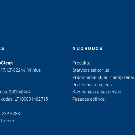
AS
NUORODOS
oClean
Produktai
 47, LT-02244, Vilnius
Statybos sektorius
Pramoniniai klijai ir antipirenai
Profesionali higiena
das: 300048464
Kompanijos atsakomybė
 kodas: LT100001482715
Pažadas aplinkai
5 279 3288
ilto.com