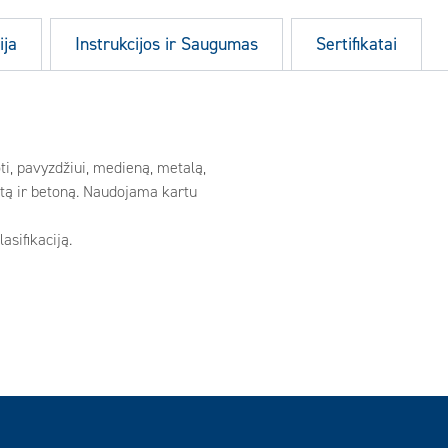
ija
Instrukcijos ir Saugumas
Sertifikatai
ti, pavyzdžiui, medieną, metalą,
oštą ir betoną. Naudojama kartu
asifikaciją.