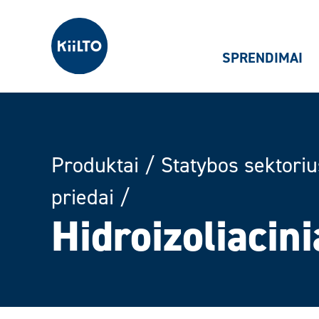
Kiilto Lietuva
SPRENDIMAI
Produktai
/
Statybos sektoriu
priedai
/
Hidroizoliacini