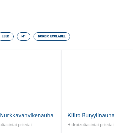
LEED
M1
NORDIC ECOLABEL
o Nurkkavahvikenauha
Kiilto Butyylinauha
oliaciniai priedai
Hidroizoliaciniai priedai