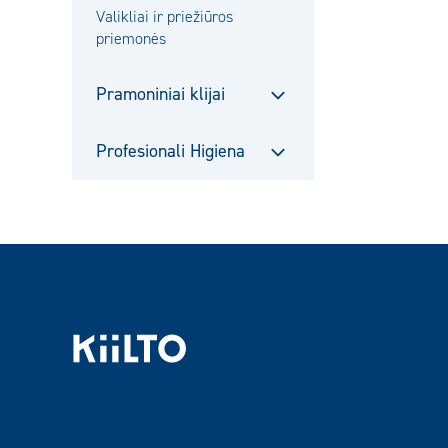
alavalikko
Valikliai ir priežiūros
priemonės
Pramoniniai klijai
Sulje
alavalikko
Profesionali Higiena
Sulje
alavalikko