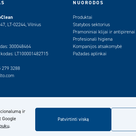
AS
NUORODOS
oClean
Produktai
 47, LT-02244, Vilnius
Statybos sektorius
Pramoniniai klijai ir antipirenai
Profesionali higiena
das: 300048464
Kompanijos atsakomybė
 kodas: LT100001482715
Pažadas aplinkai
5 279 3288
ilto.com
cionalumą ir
t Google
Patvirtinti viską
apukų
.
© Kiilto 2026