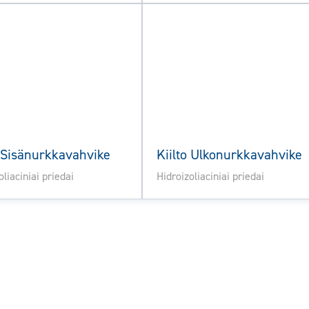
o Sisänurkkavahvike
Kiilto Ulkonurkkavahvike
oliaciniai priedai
Hidroizoliaciniai priedai