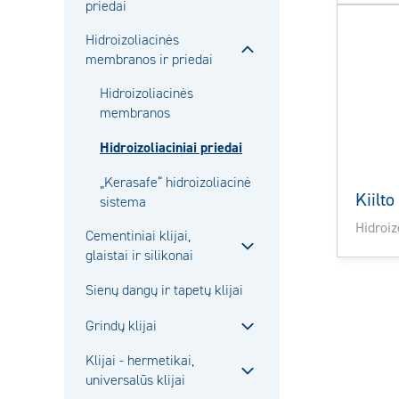
Sulje
priedai
alavalikko
Hidroizoliacinės
membranos ir priedai
Sulje
alavalikko
Hidroizoliacinės
membranos
Hidroizoliaciniai priedai
„Kerasafe“ hidroizoliacinė
Kiilt
sistema
Hidroiz
Cementiniai klijai,
glaistai ir silikonai
Sulje
alavalikko
Sienų dangų ir tapetų klijai
Grindų klijai
Sulje
Klijai - hermetikai,
alavalikko
universalūs klijai
Sulje