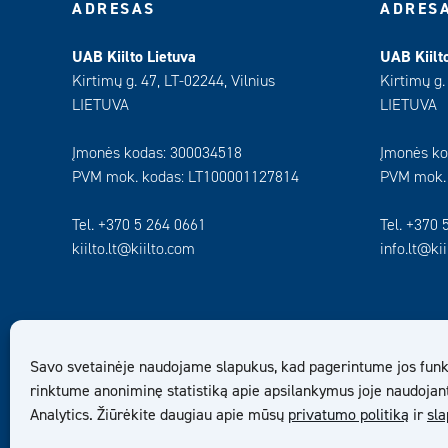
ADRESAS
ADRES
UAB Kiilto Lietuva
UAB Kiilt
Kirtimų g. 47, LT-02244, Vilnius
Kirtimų g.
LIETUVA
LIETUVA
Įmonės kodas: 300034518
Įmonės ko
PVM mok. kodas: LT100001127814
PVM mok.
Tel. +370 5 264 0661
Tel. +370 
kiilto.lt@kiilto.com
info.lt@ki
Savo svetainėje naudojame slapukus, kad pagerintume jos funk
rinktume anoniminę statistiką apie apsilankymus joje naudojan
Analytics. Žiūrėkite daugiau apie mūsų
privatumo politiką
ir
sl