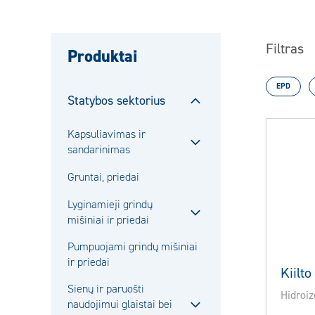
Filtras
Produktai
EPD
Statybos sektorius
Sulje
alavalikko
Kapsuliavimas ir
sandarinimas
Sulje
alavalikko
Gruntai, priedai
Lyginamieji grindų
mišiniai ir priedai
Sulje
alavalikko
Pumpuojami grindų mišiniai
ir priedai
Kiilt
Sienų ir paruošti
Hidroiz
naudojimui glaistai bei