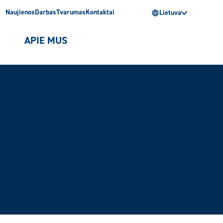
Naujienos
Darbas
Tvarumas
Kontaktai
Lietuva
I
APIE MUS