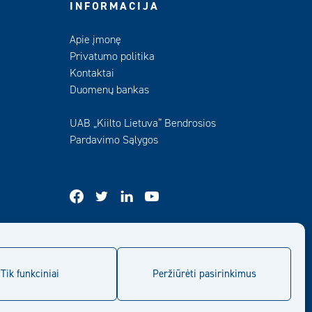
INFORMACIJA
Apie įmonę
Privatumo politika
Kontaktai
Duomenų bankas
UAB „Kiilto Lietuva“ Bendrosios
Pardavimo Sąlygos
facebook
twitter
linkedin
youtube
Tik funkciniai
Peržiūrėti pasirinkimus