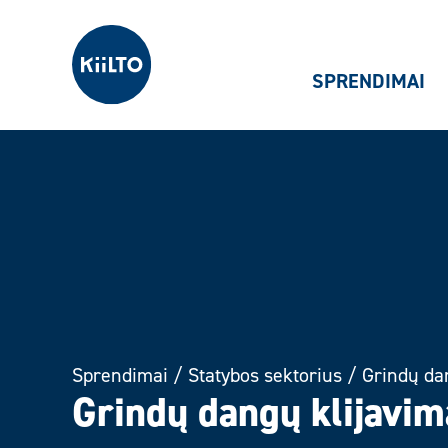
Kiilto Lietuva
SPRENDIMAI
Sprendimai
/
Statybos sektorius
/
Grindų da
Grindų dangų klijavim