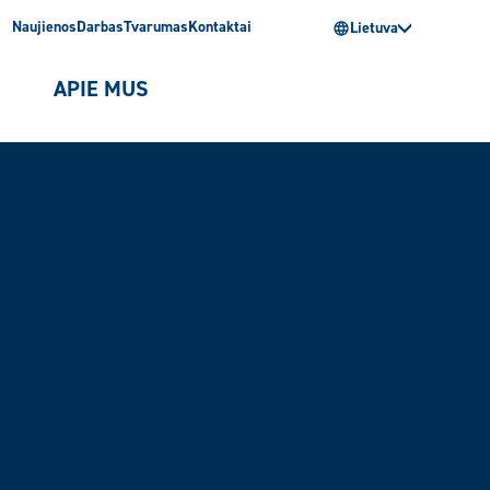
Naujienos
Darbas
Tvarumas
Kontaktai
Lietuva
I
APIE MUS