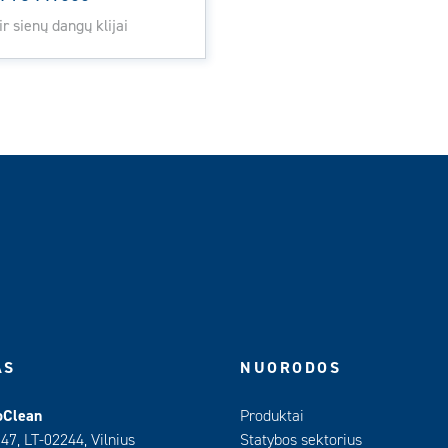
ir sienų dangų klijai
AS
NUORODOS
oClean
Produktai
 47, LT-02244, Vilnius
Statybos sektorius