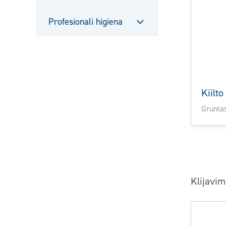
Sulje
alavalikko
Profesionali higiena
Sulje
alavalikko
Kiilt
Grunta
Klijavi