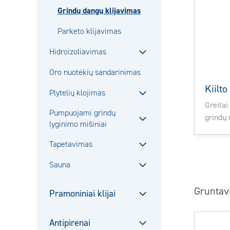
Sulje
Grindų dangų klijavimas
alavalikko
Parketo klijavimas
Hidroizoliavimas
Sulje
Oro nuotėkių sandarinimas
alavalikko
Kiilt
Plytelių klojimas
Sulje
Greitai
Pumpuojami grindų
alavalikko
grindų 
lyginimo mišiniai
Sulje
alavalikko
Tapetavimas
Sulje
Sauna
alavalikko
Sulje
alavalikko
Gruntav
Pramoniniai klijai
Sulje
alavalikko
Antipirenai