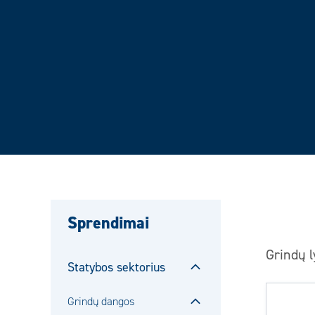
Sprendimai
Grindų 
Statybos sektorius
Sulje
alavalikko
Grindų dangos