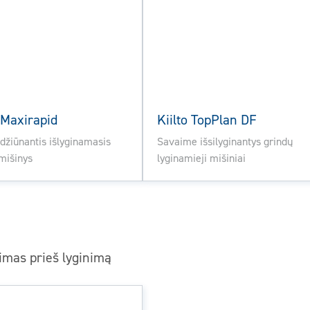
o Maxirapid
Kiilto TopPlan DF
 džiūnantis išlyginamasis
Savaime išsilyginantys grindų
mišinys
lyginamieji mišiniai
imas prieš lyginimą