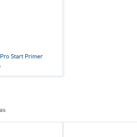
o Pro Start Primer
s
mas